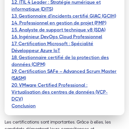
12. ITIL 4 Leader : Stratégie numérique et
informatique (DITS)
13. Gestionnaire d'incidents certifié GIAC (GCIH)
14. Professionnel en gestion de projet (PMP)
15. Analyste de support technique v8 (SDA)
16. Ingénieur DevOps Cloud Professionnel
17. Certification Microsoft : Spécialité
Développeur Azure IoT
18. Gestionnaire certifié de la protection des
données (CIPM)
19. Certification SAFe – Advanced Scrum Master
(SASM)
20. VMware Certified Professional :
Virtualisation des centres de données (VCP-
DCV)
Conclusion
Les certifications sont importantes. Grâce à elles, les