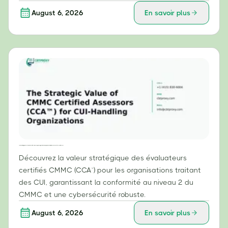
August 6, 2026
En savoir plus
La valeur stratégique des évaluateurs certifiés CMMC (CCA™) pour les organisations manipulant des informations non classifiées contrôlées (CUI)
Découvrez la valeur stratégique des évaluateurs
certifiés CMMC (CCA™) pour les organisations traitant
des CUI, garantissant la conformité au niveau 2 du
CMMC et une cybersécurité robuste.
August 6, 2026
En savoir plus