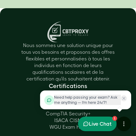
Nous sommes une solution unique pour
tous vos besoins et proposons des offres
flexibles et personnalisées à tous les
individus en fonction de leurs
qualifications scolaires et de la
certification qu'ils souhaitent obtenir.
Certifications
AWS SAA - C03
Need help passing your exam? Ask
PMI PMP
me anything — I'm here 24/7!
Cisco CCNA
CompTIA Security+
1
ISACA CISM
Live Chat
WGU Exam Help