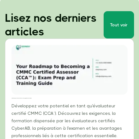
Lisez nos derniers
Tout voir
articles
Votre feuille de route pour devenir évaluateur certifié CMMC (CCA™) : Guide de préparation à l’examen et de formation
Développez votre potentiel en tant qu'évaluateur
certifié CMMC (CCA™). Découvrez les exigences, la
formation dispensée par les évaluateurs certifiés
CyberAB, la préparation à l'examen et les avantages
professionnels liés à cette certification essentielle.