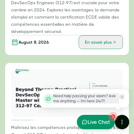
DevSecOps Engineer (312-97) est cruciale pour votre
carrière en 2024. Explorez les avantages, la demande
d'emploi et comment la certification ECDE valide des
compétences essentielles en matière de
développement sécurisé.
August 8, 2026
En savoir plus
Need help passing your exam? Ask
me anything — I'm here 24/7!
1
Live Chat
Au-delà de la théorie : compétences pratiques en DevSecOps que vous maîtriserez grâce à la certification 312-97 d’EC-Council
Maîtrisez les compétences pratiques DevSecOps (EC-