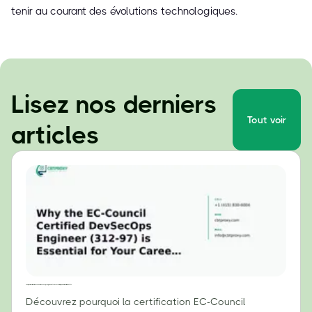
tenir au courant des évolutions technologiques.
Lisez nos derniers
Tout voir
articles
Pourquoi la certification EC-Council DevSecOps Engineer (312-97) est essentielle pour votre carrière en 2024
Découvrez pourquoi la certification EC-Council