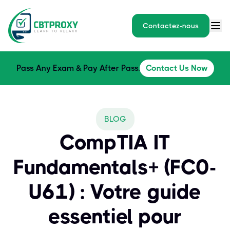
Contactez-nous
Pass Any Exam & Pay After Pass.
Contact Us Now
BLOG
CompTIA IT
Fundamentals+ (FC0-
U61) : Votre guide
essentiel pour