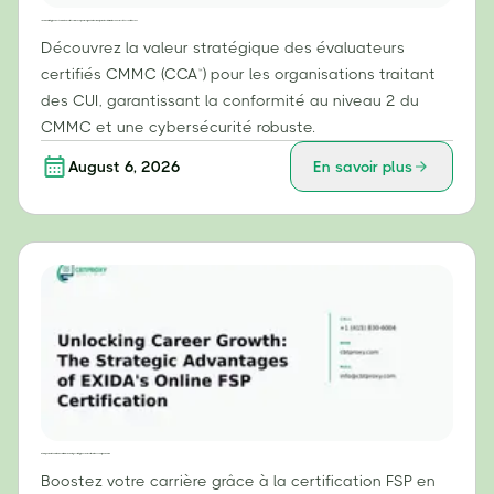
La valeur stratégique des évaluateurs certifiés CMMC (CCA™) pour les organisations manipulant des informations non classifiées contrôlées (CUI)
Découvrez la valeur stratégique des évaluateurs
certifiés CMMC (CCA™) pour les organisations traitant
des CUI, garantissant la conformité au niveau 2 du
CMMC et une cybersécurité robuste.
August 6, 2026
En savoir plus
Débloquer votre évolution de carrière : les avantages stratégiques de la certification FSP en ligne d’EXIDA
Boostez votre carrière grâce à la certification FSP en