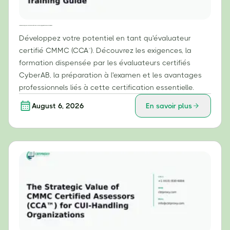
Votre feuille de route pour devenir évaluateur certifié CMMC (CCA™) : Guide de préparation à l’examen et de formation
Développez votre potentiel en tant qu'évaluateur
certifié CMMC (CCA™). Découvrez les exigences, la
formation dispensée par les évaluateurs certifiés
CyberAB, la préparation à l'examen et les avantages
professionnels liés à cette certification essentielle.
August 6, 2026
En savoir plus