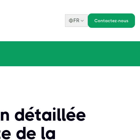
FR
Contactez-nous
 détaillée
te de la