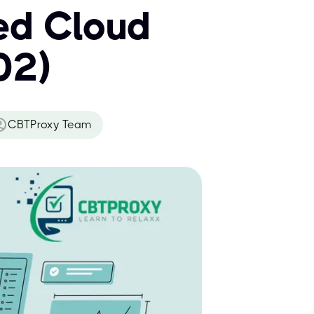
ied Cloud
02)
CBTProxy Team