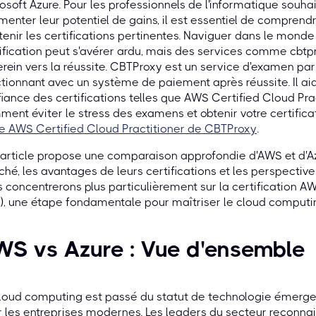
osoft Azure. Pour les professionnels de l'informatique souhai
enter leur potentiel de gains, il est essentiel de comprendr
tenir les certifications pertinentes. Naviguer dans le mo
ification peut s'avérer ardu, mais des services comme cbtpr
erein vers la réussite. CBTProxy est un service d'examen par
tionnant avec un système de paiement après réussite. Il aid
iance des certifications telles que AWS Certified Cloud Pr
ent éviter le stress des examens et obtenir votre certificat
e AWS Certified Cloud Practitioner de CBTProxy
.
article propose une comparaison approfondie d'AWS et d'Azu
hé, les avantages de leurs certifications et les perspectives
 concentrerons plus particulièrement sur la certification A
, une étape fondamentale pour maîtriser le cloud computi
WS vs Azure : Vue d'ensemble
loud computing est passé du statut de technologie émergente
 les entreprises modernes. Les leaders du secteur reconnai