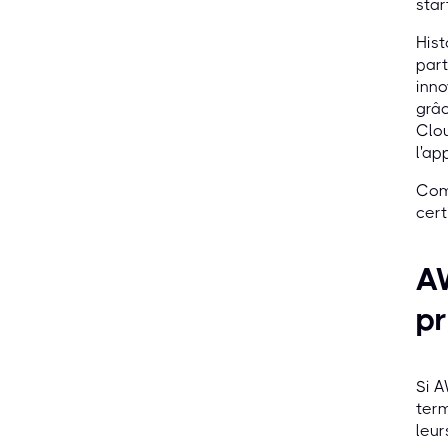
star
Hist
part
inno
grâc
Clou
l'ap
Comp
cert
A
pr
Si A
term
leur