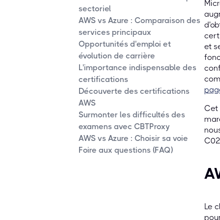
Micr
sectoriel
augm
AWS vs Azure : Comparaison des
d'ob
services principaux
cert
Opportunités d'emploi et
et s
évolution de carrière
fonc
L'importance indispensable des
conf
comm
certifications
pag
Découverte des certifications
AWS
Cet 
Surmonter les difficultés des
marc
examens avec CBTProxy
nous
AWS vs Azure : Choisir sa voie
C02)
Foire aux questions (FAQ)
A
Le c
pour