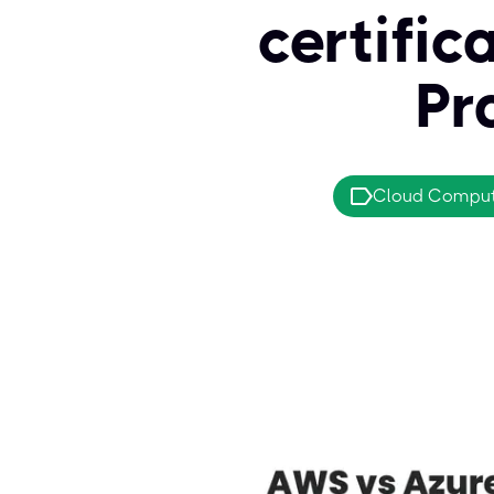
certific
Pr
Cloud Comput