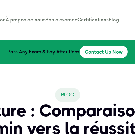
son
À propos de nous
Bon d'examen
Certifications
Blog
Pass Any Exam & Pay After Pass.
Contact Us Now
BLOG
ure : Comparaison
in vers la réussi