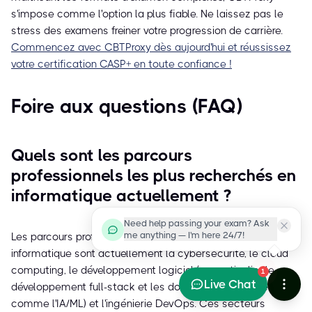
s'impose comme l'option la plus fiable. Ne laissez pas le
stress des examens freiner votre progression de carrière.
Commencez avec CBTProxy dès aujourd'hui et réussissez
votre certification CASP+ en toute confiance !
Foire aux questions (FAQ)
Quels sont les parcours
professionnels les plus recherchés en
informatique actuellement ?
Need help passing your exam? Ask
me anything — I'm here 24/7!
Les parcours professionnels les plus recherchés en
informatique sont actuellement la cybersécurité, le cloud
computing, le développement logiciel (en particulier le
1
Live Chat
développement full-stack et les domaines spécialisés
comme l'IA/ML) et l'ingénierie DevOps. Ces secteurs