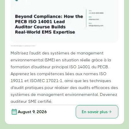
Au-delà de la conformité : comment la formation d’auditeur principal ISO 14001 du PECB permet d’acquérir une expertise concrète en matière de SME
Maîtrisez l'audit des systèmes de management
environnemental (SME) en situation réelle grâce à la
formation d'auditeur principal ISO 14001 du PECB.
Apprenez les compétences liées aux normes ISO
19011 et ISO/IEC 17021-1, ainsi que les techniques
d'audit pratiques pour réaliser des audits efficaces des
systèmes de management environnemental. Devenez
auditeur SME certifié.
August 9, 2026
En savoir plus