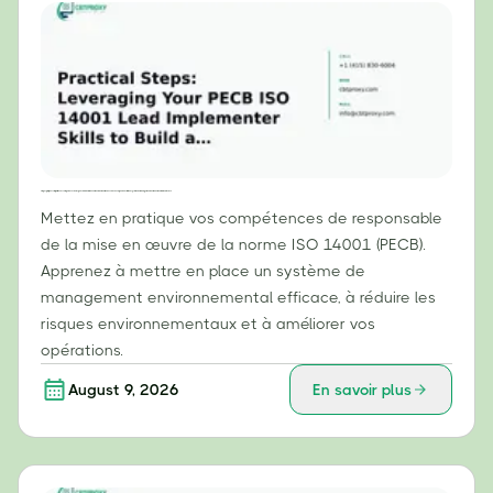
Étapes pratiques : Tirer parti de vos compétences de responsable de la mise en œuvre de la norme ISO 14001 (PECB) pour construire un système de management environnemental (SME) efficace
Mettez en pratique vos compétences de responsable
de la mise en œuvre de la norme ISO 14001 (PECB).
Apprenez à mettre en place un système de
management environnemental efficace, à réduire les
risques environnementaux et à améliorer vos
opérations.
August 9, 2026
En savoir plus