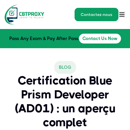
Contactez-nous
Pass Any Exam & Pay After Pass.
Contact Us Now
BLOG
Certification Blue
Prism Developer
(AD01) : un aperçu
complet