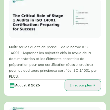
Le rôle crucial des audits de phase 1 dans la certification ISO 14001 : se préparer à la réussite
Maîtriser les audits de phase 1 de la norme ISO
14001 : Apprenez les objectifs clés, la revue de la
documentation et les éléments essentiels de
préparation pour une certification réussie, cruciaux
pour les auditeurs principaux certifiés ISO 14001 par
PECB.
August 9, 2026
En savoir plus