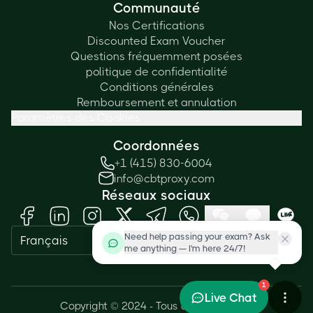
Communauté
Nos Certifications
Discounted Exam Voucher
Questions fréquemment posées
politique de confidentialité
Conditions générales
Remboursement et annulation
Paramètres des Cookies
Coordonnées
+1 (415) 830-6004
info@cbtproxy.com
Réseaux sociaux
Need help passing your exam? Ask
Français
me anything — I'm here 24/7!
1
Live Chat
Copyright © 2024 - Tous droits réservés.