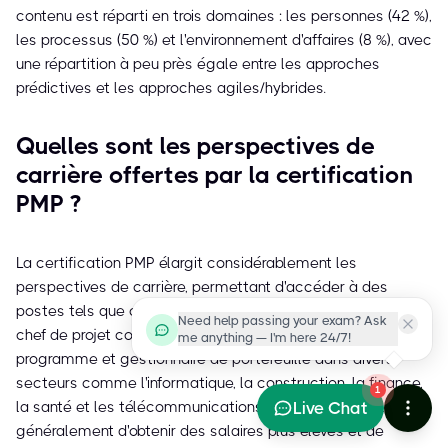
contenu est réparti en trois domaines : les personnes (42 %),
les processus (50 %) et l'environnement d'affaires (8 %), avec
une répartition à peu près égale entre les approches
prédictives et les approches agiles/hybrides.
Quelles sont les perspectives de
carrière offertes par la certification
PMP ?
La certification PMP élargit considérablement les
perspectives de carrière, permettant d'accéder à des
postes tels que chef de projet, chef de projet informatique,
Need help passing your exam? Ask
chef de projet construction, chef de produit, chef de
me anything — I'm here 24/7!
programme et gestionnaire de portefeuille dans divers
secteurs comme l'informatique, la construction, la finance,
1
Live Chat
la santé et les télécommunications. Elle permet également
généralement d'obtenir des salaires plus élevés et de