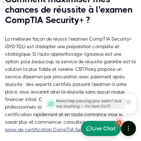
chances de réussite à l'examen
CompTIA Security+ ?
La meilleure façon de réussir l'examen CompTIA Security+
(SY0-701) est d'adopter une préparation complète et
stratégique. Si l'auto-apprentissage rigoureux est une
option, pour beaucoup, le service de réussite garantie est la
solution la plus fiable et sereine. CBTProxy propose un
service d'examen par procuration avec paiement après
réussite : des experts certifiés passent l'examen à votre
place, vous assurant ainsi la réussite sans aucun risque
financier initial. Cette option est idéale pour les
Need help passing your exam? Ask
me anything — I'm here 24/7!
professionnels occupés qui souhaitent obtenir leur
certification rapidement et en toute confiance. Pour en
savoir plus et commencer, consultez notre
1
Live Chat
page de certification CompTIA Security+
.