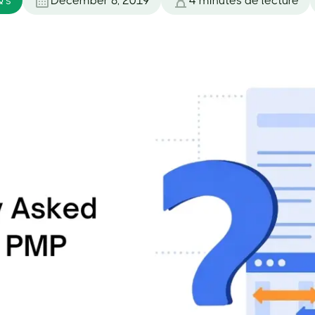
's
December 8, 2019
4
minutes de lecture