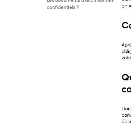
Les documents d'audit sont-ils
pour
confidentiels ?
Co
Aprè
obli
votr
Qu
ca
Dans
cand
doc