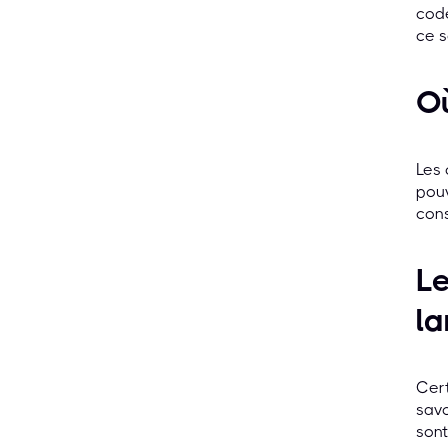
code
ce s
Où
Les 
pouv
cons
Le
la
Cert
savo
sont