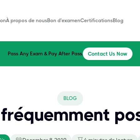
son
À propos de nous
Bon d'examen
Certifications
Blog
Pass Any Exam & Pay After Pass.
Contact Us Now
BLOG
 fréquemment po