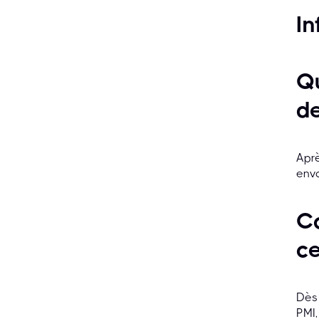
In
Qu
de
Aprè
envo
C
ce
Dès 
PMI,