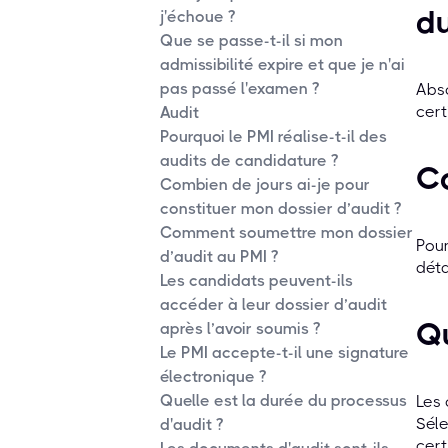
du
j'échoue ?
Que se passe-t-il si mon
admissibilité expire et que je n'ai
pas passé l'examen ?
Abso
cert
Audit
Pourquoi le PMI réalise-t-il des
audits de candidature ?
Co
Combien de jours ai-je pour
constituer mon dossier d’audit ?
Comment soumettre mon dossier
Pour
d’audit au PMI ?
déta
Les candidats peuvent-ils
accéder à leur dossier d’audit
Qu
après l’avoir soumis ?
Le PMI accepte-t-il une signature
électronique ?
Quelle est la durée du processus
Les 
Séle
d'audit ?
cert