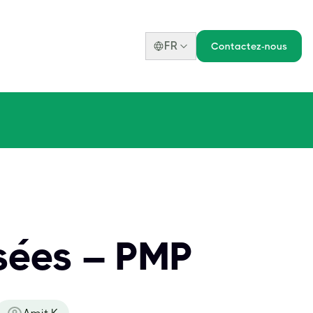
FR
Contactez-nous
sées – PMP