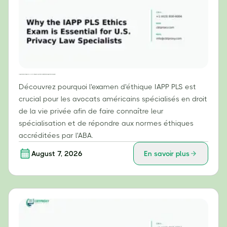
Pourquoi l'examen d'éthique IAPP PLS est essentiel pour les spécialistes du droit américain de la protection de la vie privée
Découvrez pourquoi l'examen d'éthique IAPP PLS est
crucial pour les avocats américains spécialisés en droit
de la vie privée afin de faire connaître leur
spécialisation et de répondre aux normes éthiques
accréditées par l'ABA.
August 7, 2026
En savoir plus