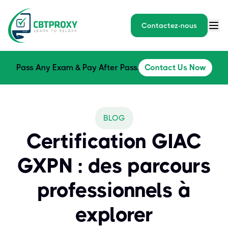
Contactez-nous
Pass Any Exam & Pay After Pass.
Contact Us Now
BLOG
Certification GIAC
GXPN : des parcours
professionnels à
explorer