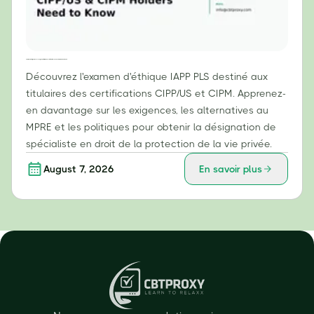
Examen d'éthique IAPP PLS : Ce que les titulaires des certifications CIPP/US et CIPM doivent savoir
Découvrez l'examen d'éthique IAPP PLS destiné aux
titulaires des certifications CIPP/US et CIPM. Apprenez-
en davantage sur les exigences, les alternatives au
MPRE et les politiques pour obtenir la désignation de
spécialiste en droit de la protection de la vie privée.
August 7, 2026
En savoir plus