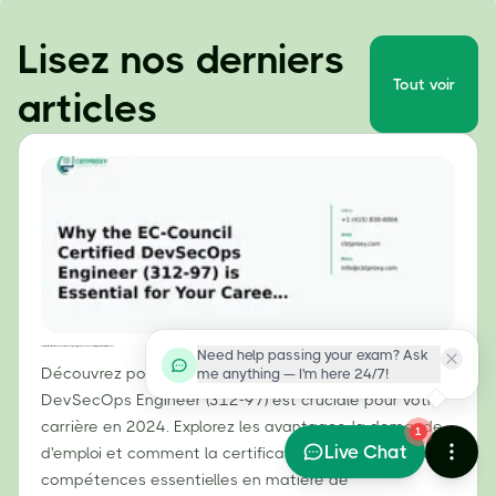
Lisez nos derniers
Tout voir
articles
Pourquoi la certification EC-Council DevSecOps Engineer (312-97) est essentielle pour votre carrière en 2024
Need help passing your exam? Ask
Découvrez pourquoi la certification EC-Council
me anything — I'm here 24/7!
DevSecOps Engineer (312-97) est cruciale pour votre
carrière en 2024. Explorez les avantages, la demande
1
Live Chat
d'emploi et comment la certification ECDE valide des
compétences essentielles en matière de