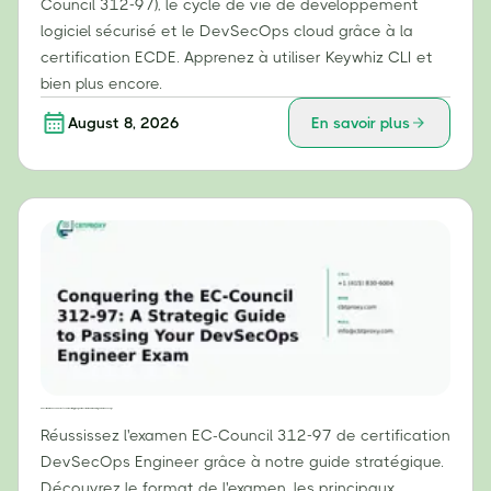
Council 312-97), le cycle de vie de développement
logiciel sécurisé et le DevSecOps cloud grâce à la
certification ECDE. Apprenez à utiliser Keywhiz CLI et
bien plus encore.
August 8, 2026
En savoir plus
Réussir l'examen EC-Council 312-97 : Guide stratégique pour réussir votre examen d'ingénieur DevSecOps
Réussissez l'examen EC-Council 312-97 de certification
DevSecOps Engineer grâce à notre guide stratégique.
Découvrez le format de l'examen, les principaux