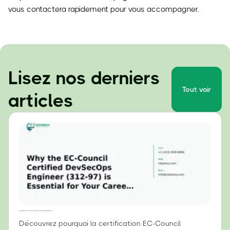
vous contactera rapidement pour vous accompagner.
Lisez nos derniers
Tout voir
articles
Pourquoi la certification EC-Council DevSecOps Engineer (312-97) est essentielle pour votre carrière en 2024
Découvrez pourquoi la certification EC-Council