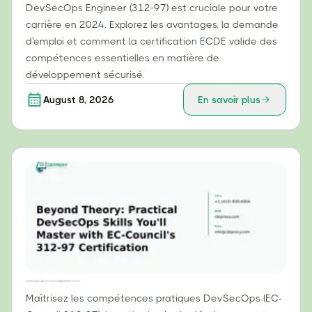
DevSecOps Engineer (312-97) est cruciale pour votre
carrière en 2024. Explorez les avantages, la demande
d'emploi et comment la certification ECDE valide des
compétences essentielles en matière de
développement sécurisé.
August 8, 2026
En savoir plus
Au-delà de la théorie : compétences pratiques en DevSecOps que vous maîtriserez grâce à la certification 312-97 d’EC-Council
Maîtrisez les compétences pratiques DevSecOps (EC-