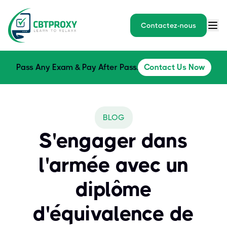
Contactez-nous
Pass Any Exam & Pay After Pass.
Contact Us Now
BLOG
S'engager dans
l'armée avec un
diplôme
d'équivalence de