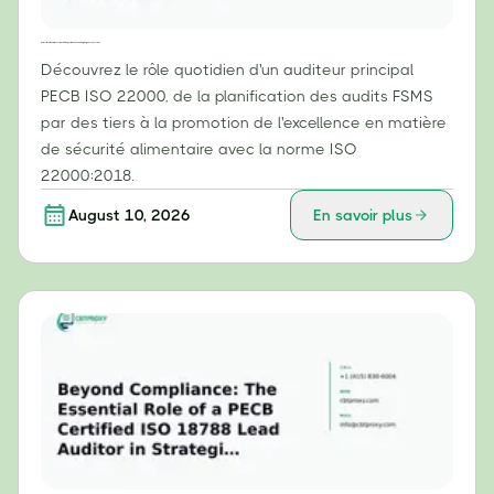
De la certification à la mise en œuvre : le rôle quotidien d'un auditeur principal PECB ISO 22000
Découvrez le rôle quotidien d'un auditeur principal
PECB ISO 22000, de la planification des audits FSMS
par des tiers à la promotion de l'excellence en matière
de sécurité alimentaire avec la norme ISO
22000:2018.
August 10, 2026
En savoir plus