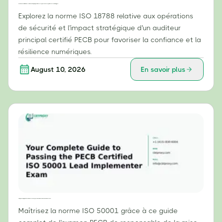
Au-delà de la conformité : le rôle essentiel d'un auditeur principal certifié ISO 18788 par PECB dans les opérations de sécurité stratégiques
Explorez la norme ISO 18788 relative aux opérations
de sécurité et l'impact stratégique d'un auditeur
principal certifié PECB pour favoriser la confiance et la
résilience numériques.
August 10, 2026
En savoir plus
Votre guide complet pour réussir l'examen PECB de responsable de la mise en œuvre de la norme ISO 50001
Maîtrisez la norme ISO 50001 grâce à ce guide