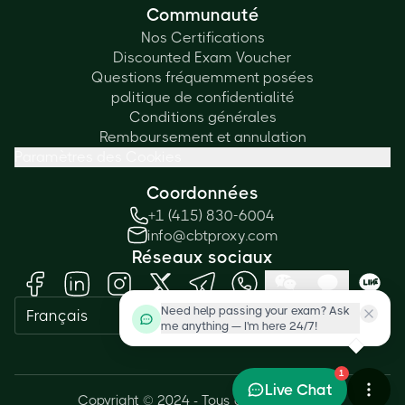
Communauté
Nos Certifications
Discounted Exam Voucher
Questions fréquemment posées
politique de confidentialité
Conditions générales
Remboursement et annulation
Paramètres des Cookies
Coordonnées
+1 (415) 830-6004
info@cbtproxy.com
Réseaux sociaux
Need help passing your exam? Ask
Français
me anything — I'm here 24/7!
1
Live Chat
Copyright © 2024 - Tous droits réservés.