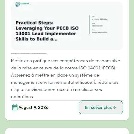
Étapes pratiques : Tirer parti de vos compétences de responsable de la mise en œuvre de la norme ISO 14001 (PECB) pour construire un système de management environnemental (SME) efficace
Mettez en pratique vos compétences de responsable
de la mise en œuvre de la norme ISO 14001 (PECB).
Apprenez à mettre en place un système de
management environnemental efficace, à réduire les
risques environnementaux et à améliorer vos
opérations.
August 9, 2026
En savoir plus