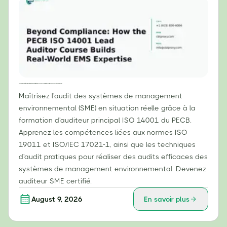
Au-delà de la conformité : comment la formation d’auditeur principal ISO 14001 du PECB permet d’acquérir une expertise concrète en matière de SME
Maîtrisez l'audit des systèmes de management
environnemental (SME) en situation réelle grâce à la
formation d'auditeur principal ISO 14001 du PECB.
Apprenez les compétences liées aux normes ISO
19011 et ISO/IEC 17021-1, ainsi que les techniques
d'audit pratiques pour réaliser des audits efficaces des
systèmes de management environnemental. Devenez
auditeur SME certifié.
August 9, 2026
En savoir plus