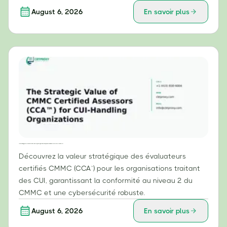
August 6, 2026
En savoir plus
La valeur stratégique des évaluateurs certifiés CMMC (CCA™) pour les organisations manipulant des informations non classifiées contrôlées (CUI)
Découvrez la valeur stratégique des évaluateurs
certifiés CMMC (CCA™) pour les organisations traitant
des CUI, garantissant la conformité au niveau 2 du
CMMC et une cybersécurité robuste.
August 6, 2026
En savoir plus