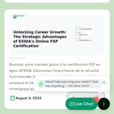
Débloquer votre évolution de carrière : les avantages stratégiques de la certification FSP en ligne d’EXIDA
Boostez votre carrière grâce à la certification FSP en
ligne d'EXIDA. Découvrez l'importance de la sécurité
fonctionnelle, les avantages de la formation en ligne et
Need help passing your exam? Ask
pourquoi la certification FSP représente un atout
me anything — I'm here 24/7!
stratégique pour votre carrière.
August 6, 2026
En savoir plus
1
Live Chat