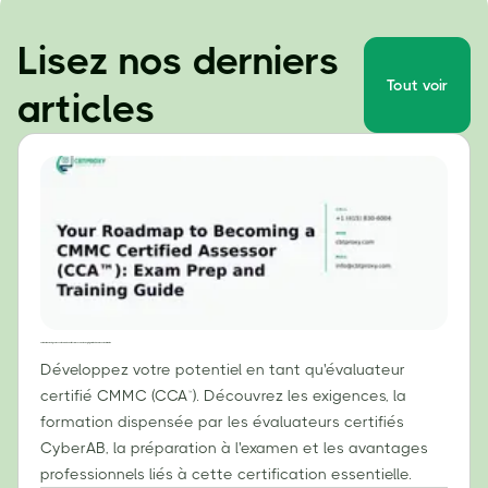
Lisez nos derniers
Tout voir
articles
Votre feuille de route pour devenir évaluateur certifié CMMC (CCA™) : Guide de préparation à l’examen et de formation
Développez votre potentiel en tant qu'évaluateur
certifié CMMC (CCA™). Découvrez les exigences, la
formation dispensée par les évaluateurs certifiés
CyberAB, la préparation à l'examen et les avantages
professionnels liés à cette certification essentielle.