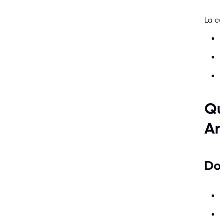
La c
Qu
Ar
Do