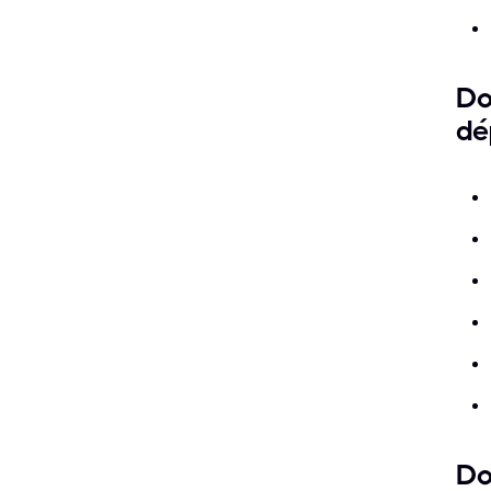
Do
dé
Do