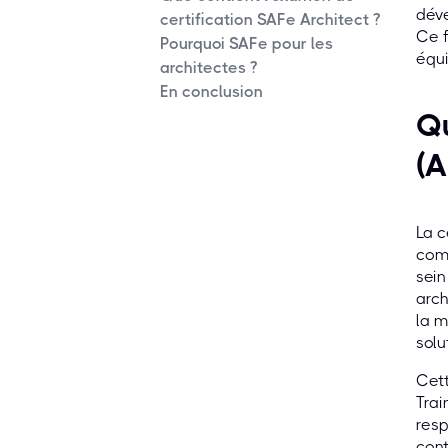
déve
certification SAFe Architect ?
Ce 
Pourquoi SAFe pour les
équi
architectes ?
En conclusion
Qu
(A
La c
comp
sein
arch
la m
solu
Cett
Trai
resp
cont