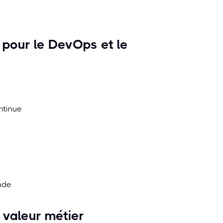
 pour le DevOps et le
ontinue
nde
a valeur métier