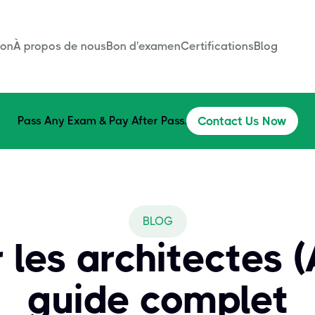
son
À propos de nous
Bon d'examen
Certifications
Blog
Pass Any Exam & Pay After Pass.
Contact Us Now
BLOG
 les architectes (
guide complet