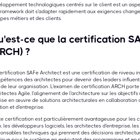
loppement technologiques centrés sur le client est un aspect
framework doit s'adapter rapidement aux exigences change
pes métiers et des clients.
'est-ce que la certification S
RCH) ?
ertification SAFe Architect est une certification de niveau 
étences des architectes pour devenir des leaders influen
 de leur organisation. L'examen de certification ARCH porte 
itectes Agile, l'alignement de l'architecture sur les objectifs
ise en œuvre de solutions architecturales en collaboration
tion et d'entreprise.
e certification est particulièrement avantageuse pour les c
n, les développeurs logiciels, les architectes d'entreprise, le
onsables techniques qui prennent des décisions architectural
inue pour le système en exécutant des programmes et en pil