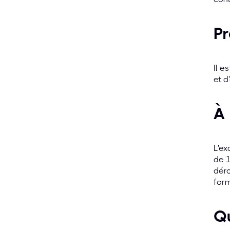
Pr
Il e
et d
À 
L'ex
de 1
déro
form
Qu