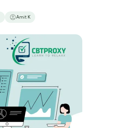
e
Amit K