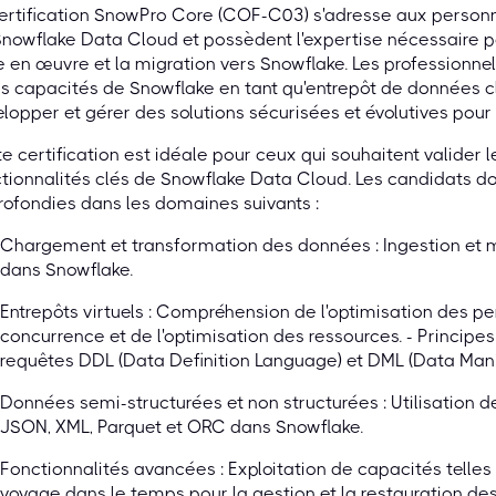
ertification SnowPro Core (COF-C03) s'adresse aux person
nowflake Data Cloud et possèdent l'expertise nécessaire p
 en œuvre et la migration vers Snowflake. Les professionnel
es capacités de Snowflake en tant qu'entrepôt de données cl
lopper et gérer des solutions sécurisées et évolutives pour
e certification est idéale pour ceux qui souhaitent valider
tionnalités clés de Snowflake Data Cloud. Les candidats 
ofondies dans les domaines suivants :
Chargement et transformation des données : Ingestion et 
dans Snowflake.
Entrepôts virtuels : Compréhension de l'optimisation des pe
concurrence et de l'optimisation des ressources. - Princip
requêtes DDL (Data Definition Language) et DML (Data Man
Données semi-structurées et non structurées : Utilisation 
JSON, XML, Parquet et ORC dans Snowflake.
Fonctionnalités avancées : Exploitation de capacités telles
voyage dans le temps pour la gestion et la restauration de