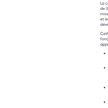
La c
de S
mise
et l
déve
Cett
fonc
appr