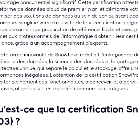
vantage concurrentiel significatif. Cette certification attes
eforme de données cloud de premier plan, et démontre votr
miser des solutions de données au sein de son puissant éc
arcours simplifié vers la réussite de leur certification,
cbtpr
ice d’examen par procuration de référence, fiable et avec 
et aux professionnels de l’informatique d’obtenir leur cert
fiance, grâce à un accompagnement d’experts.
lateforme innovante de Snowflake redéfinit l’entreposage d
génierie des données, la science des données et le partage
itecture unique, qui sépare le calcul et le stockage, offre une 
ormances inégalées. L'obtention de la certification SnowPr
oiter pleinement ces fonctionnalités, à concevoir et à gérer
utives, alignées sur les objectifs commerciaux critiques.
'est-ce que la certification 
03) ?