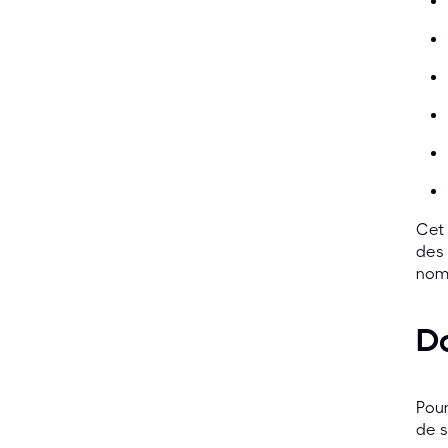
Cet 
des 
nom
D
Pour
de s