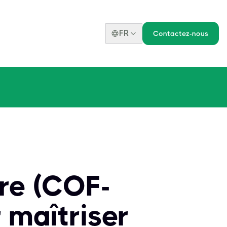
FR
Contactez-nous
re (COF-
 maîtriser