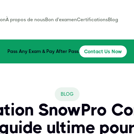
son
À propos de nous
Bon d'examen
Certifications
Blog
Pass Any Exam & Pay After Pass.
Contact Us Now
BLOG
cation SnowPro Co
 guide ultime pour