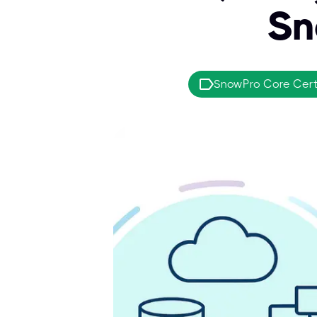
Sn
SnowPro Core Certi