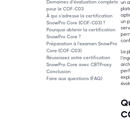
Domaines d’évaluation complets
un a
plat
pour le COF-C03
opti
À qui s'adresse la certification
un p
SnowPro Core (COF-C03) ?
serv
Pourquoi obtenir la certification
perm
SnowPro Core ?
con
Préparation à l'examen SnowPro
Core (COF-C03)
La p
Réussissez votre certification
l’in
arch
SnowPro Core avec CBTProxy
perf
Conclusion
expl
Foire aux questions (FAQ)
évol
Qu
C