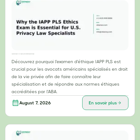
Pourquoi l'examen d'éthique IAPP PLS est essentiel pour les spécialistes du droit américain de la protection de la vie privée
Découvrez pourquoi l'examen d'éthique IAPP PLS est
crucial pour les avocats américains spécialisés en droit
de la vie privée afin de faire connaître leur
spécialisation et de répondre aux normes éthiques
accréditées par l'ABA.
August 7, 2026
En savoir plus