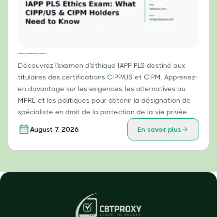
Examen d'éthique IAPP PLS : Ce que les titulaires des certifications CIPP/US et CIPM doivent savoir
Découvrez l'examen d'éthique IAPP PLS destiné aux
titulaires des certifications CIPP/US et CIPM. Apprenez-
en davantage sur les exigences, les alternatives au
MPRE et les politiques pour obtenir la désignation de
spécialiste en droit de la protection de la vie privée.
August 7, 2026
En savoir plus