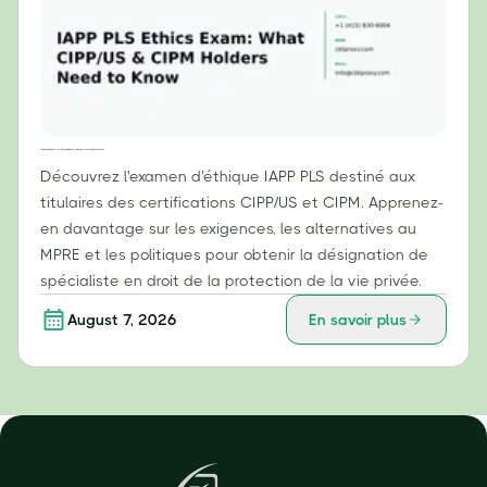
Examen d'éthique IAPP PLS : Ce que les titulaires des certifications CIPP/US et CIPM doivent savoir
Découvrez l'examen d'éthique IAPP PLS destiné aux
titulaires des certifications CIPP/US et CIPM. Apprenez-
en davantage sur les exigences, les alternatives au
MPRE et les politiques pour obtenir la désignation de
spécialiste en droit de la protection de la vie privée.
August 7, 2026
En savoir plus