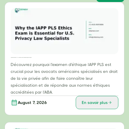
Pourquoi l'examen d'éthique IAPP PLS est essentiel pour les spécialistes du droit américain de la protection de la vie privée
Découvrez pourquoi l'examen d'éthique IAPP PLS est
crucial pour les avocats américains spécialisés en droit
de la vie privée afin de faire connaître leur
spécialisation et de répondre aux normes éthiques
accréditées par l'ABA.
August 7, 2026
En savoir plus