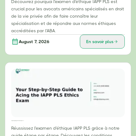
Découvrez pourquoi l'examen d'éthique IAPP PLS est
crucial pour les avocats américains spécialisés en droit
de la vie privée afin de faire connaître leur
spécialisation et de répondre aux normes éthiques
accréditées par l'ABA.
August 7, 2026
En savoir plus
Votre guide étape par étape pour réussir l'examen d'éthique IAPP PLS
Réussissez l'examen d'éthique IAPP PLS grâce à notre
guide étape par étape. Découvrez les conditions