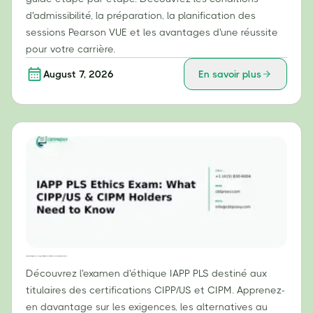
d'admissibilité, la préparation, la planification des
sessions Pearson VUE et les avantages d'une réussite
pour votre carrière.
August 7, 2026
En savoir plus
Examen d'éthique IAPP PLS : Ce que les titulaires des certifications CIPP/US et CIPM doivent savoir
Découvrez l'examen d'éthique IAPP PLS destiné aux
titulaires des certifications CIPP/US et CIPM. Apprenez-
en davantage sur les exigences, les alternatives au