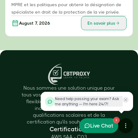
MPRE et les politiques pour obtenir la désignation de
spécialiste en droit de la protection de la vie privée.
August 7, 2026
En savoir plus
Nous sommes une solution unique pour
tous vos besoins et proposons des offres
Need help passing your exam? Ask
flexibles et personnalisées à tous les
me anything — I'm here 24/7!
individus en fonction de leurs
qualifications scolaires et de la
1
certification qu'ils souhaitent obtenir.
Live Chat
Certifications
AWS SAA - C03