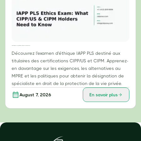
Examen d'éthique IAPP PLS : Ce que les titulaires des certifications CIPP/US et CIPM doivent savoir
Découvrez l'examen d'éthique IAPP PLS destiné aux
titulaires des certifications CIPP/US et CIPM. Apprenez-
en davantage sur les exigences, les alternatives au
MPRE et les politiques pour obtenir la désignation de
spécialiste en droit de la protection de la vie privée.
August 7, 2026
En savoir plus