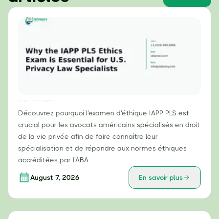
Pourquoi l'examen d'éthique IAPP PLS est essentiel pour les spécialistes du droit américain de la protection de la vie privée
Découvrez pourquoi l'examen d'éthique IAPP PLS est
crucial pour les avocats américains spécialisés en droit
de la vie privée afin de faire connaître leur
spécialisation et de répondre aux normes éthiques
accréditées par l'ABA.
August 7, 2026
En savoir plus