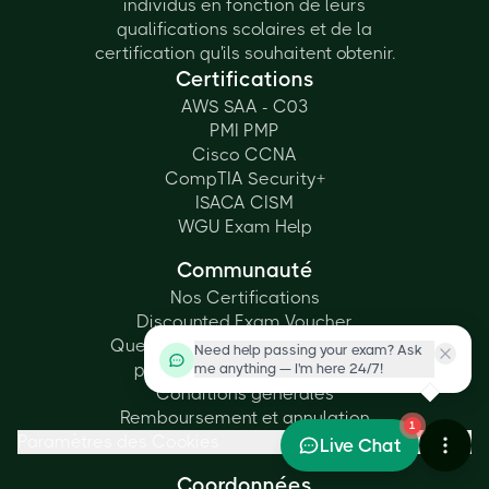
individus en fonction de leurs
qualifications scolaires et de la
certification qu'ils souhaitent obtenir.
Certifications
AWS SAA - C03
PMI PMP
Cisco CCNA
CompTIA Security+
ISACA CISM
WGU Exam Help
Communauté
Nos Certifications
Discounted Exam Voucher
Questions fréquemment posées
Need help passing your exam? Ask
politique de confidentialité
me anything — I'm here 24/7!
Conditions générales
Remboursement et annulation
1
Paramètres des Cookies
Live Chat
Coordonnées