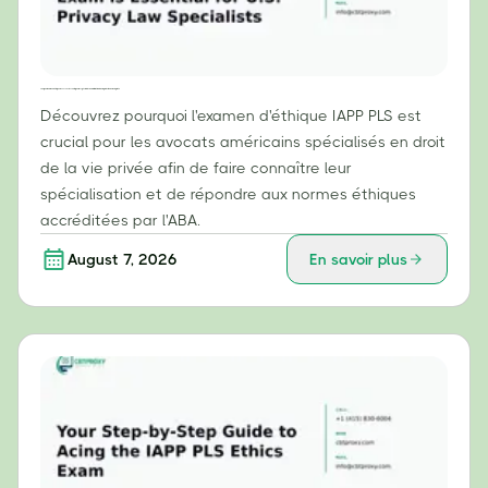
Pourquoi l'examen d'éthique IAPP PLS est essentiel pour les spécialistes du droit américain de la protection de la vie privée
Découvrez pourquoi l'examen d'éthique IAPP PLS est
crucial pour les avocats américains spécialisés en droit
de la vie privée afin de faire connaître leur
spécialisation et de répondre aux normes éthiques
accréditées par l'ABA.
August 7, 2026
En savoir plus