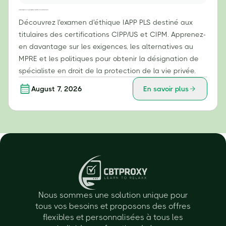
Examen d'éthique IAPP PLS : Ce que les titulaires des certifications CIPP/US et CIPM doivent savoir
Découvrez l'examen d'éthique IAPP PLS destiné aux
titulaires des certifications CIPP/US et CIPM. Apprenez-
en davantage sur les exigences, les alternatives au
MPRE et les politiques pour obtenir la désignation de
spécialiste en droit de la protection de la vie privée.
August 7, 2026
En savoir plus
Nous sommes une solution unique pour
tous vos besoins et proposons des offres
flexibles et personnalisées à tous les