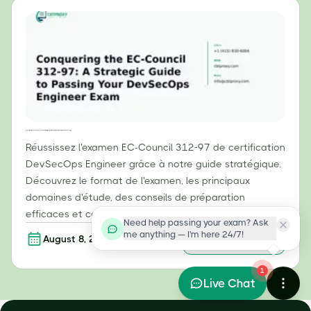
Réussir l'examen EC-Council 312-97 : Guide stratégique pour réussir votre examen d'ingénieur DevSecOps
Réussissez l'examen EC-Council 312-97 de certification
DevSecOps Engineer grâce à notre guide stratégique.
Découvrez le format de l'examen, les principaux
domaines d'étude, des conseils de préparation
efficaces et comment obtenir votre certification ECDE.
Need help passing your exam? Ask
me anything — I'm here 24/7!
August 8, 2026
En savoir plus
1
Live Chat