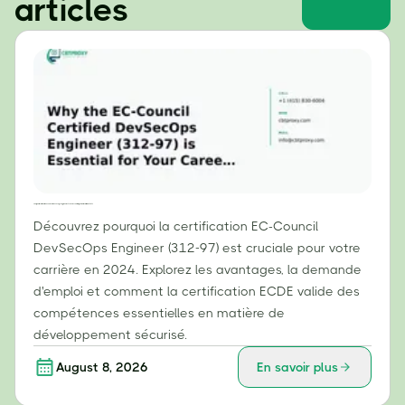
articles
Pourquoi la certification EC-Council DevSecOps Engineer (312-97) est essentielle pour votre carrière en 2024
Découvrez pourquoi la certification EC-Council
DevSecOps Engineer (312-97) est cruciale pour votre
carrière en 2024. Explorez les avantages, la demande
d'emploi et comment la certification ECDE valide des
compétences essentielles en matière de
développement sécurisé.
August 8, 2026
En savoir plus