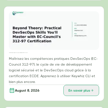
Au-delà de la théorie : compétences pratiques en DevSecOps que vous maîtriserez grâce à la certification 312-97 d’EC-Council
Maîtrisez les compétences pratiques DevSecOps (EC-
Council 312-97), le cycle de vie de développement
logiciel sécurisé et le DevSecOps cloud grâce à la
certification ECDE. Apprenez à utiliser Keywhiz CLI et
bien plus encore.
August 8, 2026
En savoir plus