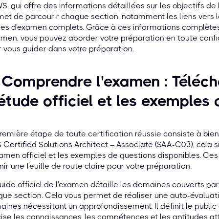
S, qui offre des informations détaillées sur les objectifs d
et de parcourir chaque section, notamment les liens vers l
es d'examen complets. Grâce à ces informations complètes s
amen, vous pouvez aborder votre préparation en toute confia
 vous guider dans votre préparation.
 Comprendre l'examen : Téléch
étude officiel et les exemples
remière étape de toute certification réussie consiste à bie
Certified Solutions Architect – Associate (SAA-C03), cela s
amen officiel et les exemples de questions disponibles. Ce
nir une feuille de route claire pour votre préparation.
uide officiel de l'examen détaille les domaines couverts pa
ue section. Cela vous permet de réaliser une auto-évaluation
ines nécessitant un approfondissement. Il définit le public 
ise les connaissances, les compétences et les aptitudes at