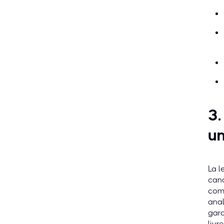
3.
u
La l
cand
comp
anal
gara
livr