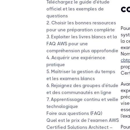
Téléchargez le guide d'étude
c
officiel et les exemples de
questions
2. Choisir les bonnes ressources
Pour
pour une préparation complète
syst
3. Exploiter les livres blancs et la
la c
FAQ AWS pour une
exa
compréhension plus approfondie
Nomb
4. Acquérir une expérience
cbt
pratique
prop
5. Maîtriser la gestion du temps
Cert
et les examens blancs
Avan
6. Rejoignez des groupes d'étude
expé
et des communautés en ligne
préc
7. Apprentissage continu et veille
vise
technologique
esse
Foire aux questions (FAQ)
l'ex
Quel est le prix de l’examen AWS
Pour
Certified Solutions Architect –