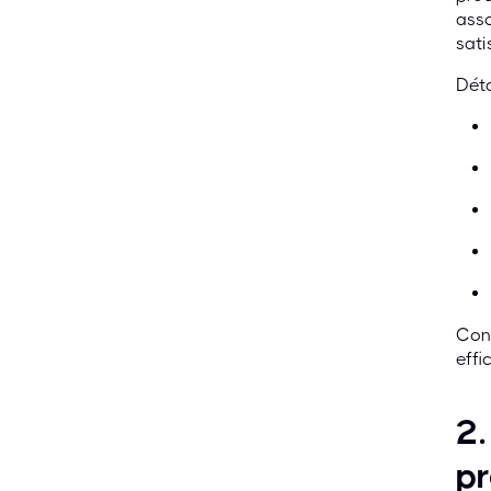
asso
sati
Déta
Conn
effi
2.
p