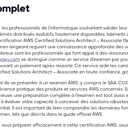
omplet
 les professionnels de l'informatique souhaitant valider leu
èmes distribués évolutifs, hautement disponibles, toléran
ertification AWS Certified Solutions Architect – Associate (
men exigeant requiert une connaissance approfondie des s
reux sont les professionnels qui font appel à des ressources 
proxy.com
se distingue comme un service d'examen par procu
osant un paiement après réussite. Ce service aide les candi
ified Solutions Architect – Associate en toute confiance, grâ
t de se présenter à un examen AWS, y compris le SAA-C03,
rience pratique des produits et services AWS concernés. S
ieuse, une préparation complète à l'examen est tout aussi e
 à évaluer votre capacité à concevoir des solutions robustes
ntiel. Il est important de bien comprendre les domaines f
amen, tels que décrits dans le guide officiel AWS.
 vous préparer efficacement à cette certification AWS, vous 