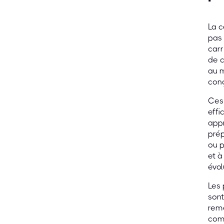
La c
pas 
carr
de c
au m
conç
Ces 
effi
appr
prép
ou p
et à
évo
Les 
sont
reme
comp