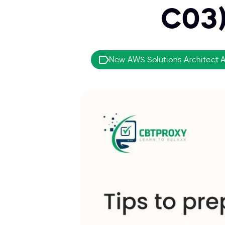
C03)
New AWS Solutions Architect 