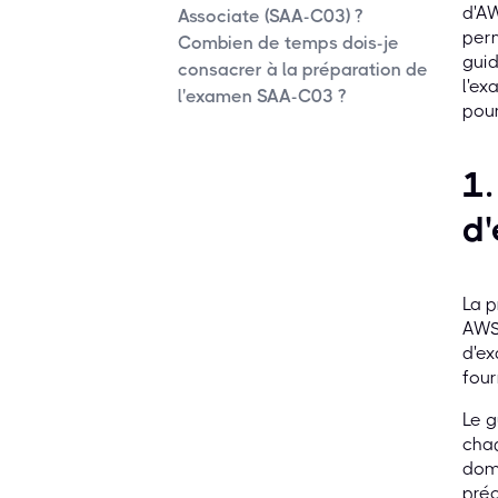
d'AW
Associate (SAA-C03) ?
perm
Combien de temps dois-je
guid
consacrer à la préparation de
l'ex
l'examen SAA-C03 ?
pour
1.
d'
La p
AWS 
d'ex
four
Le g
chaq
doma
préc