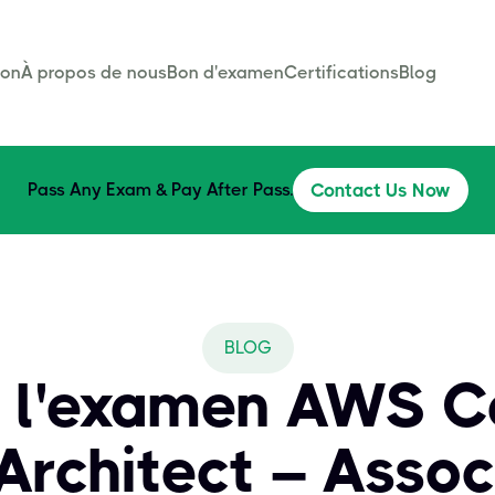
son
À propos de nous
Bon d'examen
Certifications
Blog
Pass Any Exam & Pay After Pass.
Contact Us Now
BLOG
r l'examen AWS Ce
Architect – Asso