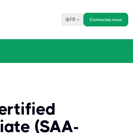
FR
Contactez-nous
rtified
ciate (SAA-