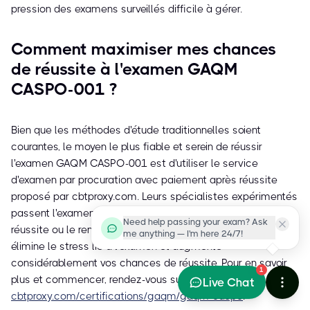
pression des examens surveillés difficile à gérer.
Comment maximiser mes chances
de réussite à l'examen GAQM
CASPO-001 ?
Bien que les méthodes d'étude traditionnelles soient
courantes, le moyen le plus fiable et serein de réussir
l'examen GAQM CASPO-001 est d'utiliser le service
d'examen par procuration avec paiement après réussite
proposé par cbtproxy.com. Leurs spécialistes expérimentés
passent l'examen à votre place et vous garantissent la
Need help passing your exam? Ask
réussite ou le remboursement intégral. Cette approche
me anything — I'm here 24/7!
élimine le stress lié à l'examen et augmente
considérablement vos chances de réussite. Pour en savoir
1
plus et commencer, rendez-vous sur
Live Chat
cbtproxy.com/certifications/gaqm/gaqm-caspo
.