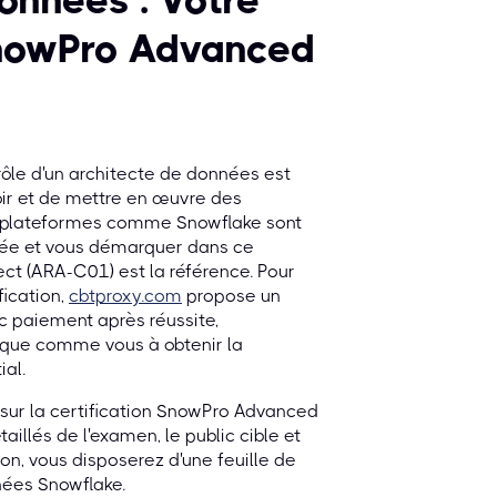
données : Votre
 SnowPro Advanced
ôle d'un architecte de données est
oir et de mettre en œuvre des
es plateformes comme Snowflake sont
ncée et vous démarquer dans ce
ect (ARA-C01) est la référence. Pour
fication,
cbtproxy.com
propose un
c paiement après réussite,
tique comme vous à obtenir la
ial.
 sur la certification SnowPro Advanced
illés de l'examen, le public cible et
ion, vous disposerez d'une feuille de
nnées Snowflake.