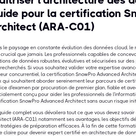
aîtriser l'architecture des 
uide pour la certification
rchitect (ARA-C01)
 le paysage en constante évolution des données cloud, le r
 crucial que jamais. Les professionnels capables de concev
tions de données robustes, évolutives et sécurisées sur d
 recherchés. Si vous souhaitez valider votre expertise ava
eur concurrentiel, la certification SnowPro Advanced Archit
 qui souhaitent aborder sereinement leur parcours de certi
ice d'examen par procuration de premier plan, fiable et ave
ialement conçu pour aider les professionnels de l'informa
ification SnowPro Advanced Architect sans aucun risque init
uide complet vous dévoilera tout ce que vous devez savoir
itect (ARA-C01), notamment ses avantages, les objectifs déta
stratégies de préparation efficaces. À la fin de cette format
e claire pour devenir expert certifié en architecture de do