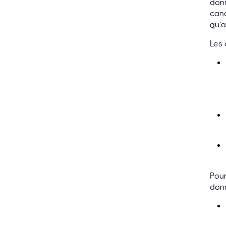
donn
cand
qu’a
Les 
Pour
donn