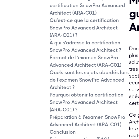
M
certification SnowPro Advanced
g
Architect (ARA-C01)
Qu'est-ce que la certification
A
SnowPro Advanced Architect
(ARA-C01) ?
À qui s’adresse la certification
Dans
SnowPro Advanced Architect ?
plus
Format de l’examen SnowPro
solu
Advanced Architect (ARA-C01)
très
Quels sont les sujets abordés lors
sect
de l'examen SnowPro Advanced
ceux
Architect ?
serv
Pourquoi obtenir la certification
spéc
SnowPro Advanced Architect
cert
(ARA-C01) ?
Ce g
Préparation à l'examen SnowPro
Arch
Advanced Architect (ARA-C01)
les 
Conclusion
rout