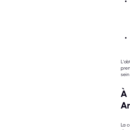
L’ob
pren
sein
À 
Ar
La c