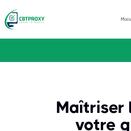
Mai
Maîtriser 
votre g