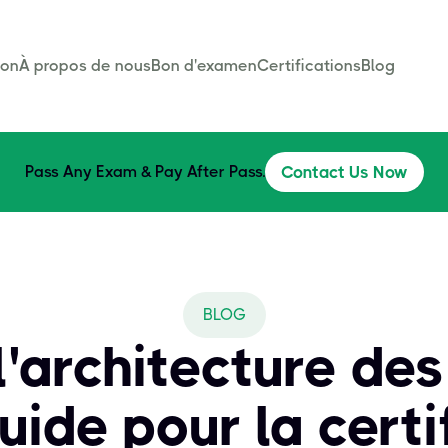
son
À propos de nous
Bon d'examen
Certifications
Blog
Pass Any Exam & Pay After Pass.
Contact Us Now
BLOG
l'architecture de
uide pour la certi