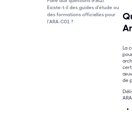
Foire aux questions (FAQ)
Existe-t-il des guides d'étude ou
Qu
des formations officielles pour
l'ARA-C01 ?
Ar
La c
pour
arch
cert
œuvr
de 
Déli
ARA