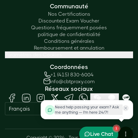
Communauté
Nos Certifications
Discounted Exam Voucher
Questions fréquemment posées
politique de confidentialité
Conditions générales
Remboursement et annulation
Paramètres des Cookies
Coordonnées
+1 (415) 830-6004
info@cbtproxy.com
Réseaux sociaux
Need help passing your exam? Ask
Français
me anything — I'm here 24/7!
1
Live Chat
Copyright © 2024 - Tous droits réservés.