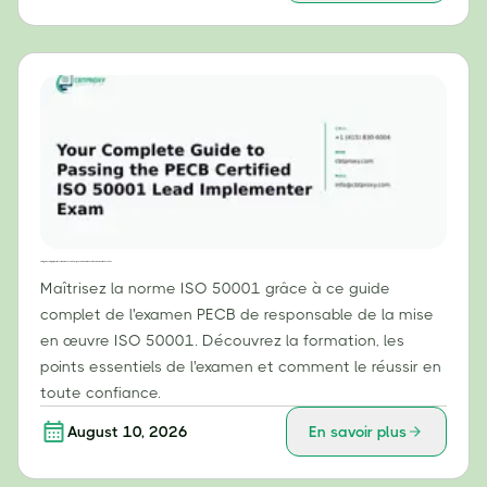
Votre guide complet pour réussir l'examen PECB de responsable de la mise en œuvre de la norme ISO 50001
Maîtrisez la norme ISO 50001 grâce à ce guide
complet de l'examen PECB de responsable de la mise
en œuvre ISO 50001. Découvrez la formation, les
points essentiels de l'examen et comment le réussir en
toute confiance.
August 10, 2026
En savoir plus