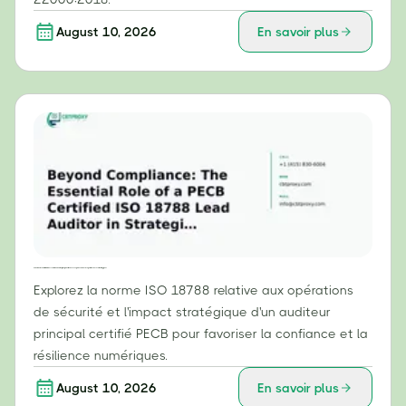
August 10, 2026
En savoir plus
Au-delà de la conformité : le rôle essentiel d'un auditeur principal certifié ISO 18788 par PECB dans les opérations de sécurité stratégiques
Explorez la norme ISO 18788 relative aux opérations
de sécurité et l'impact stratégique d'un auditeur
principal certifié PECB pour favoriser la confiance et la
résilience numériques.
August 10, 2026
En savoir plus