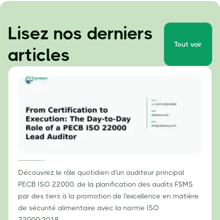
Lisez nos derniers
Tout voir
articles
De la certification à la mise en œuvre : le rôle quotidien d'un auditeur principal PECB ISO 22000
Découvrez le rôle quotidien d'un auditeur principal
PECB ISO 22000, de la planification des audits FSMS
par des tiers à la promotion de l'excellence en matière
de sécurité alimentaire avec la norme ISO
22000:2018.