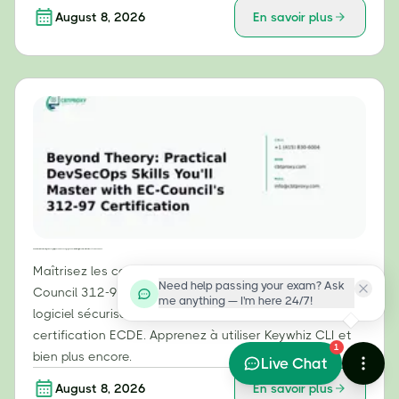
August 8, 2026
En savoir plus
Au-delà de la théorie : compétences pratiques en DevSecOps que vous maîtriserez grâce à la certification 312-97 d’EC-Council
Maîtrisez les compétences pratiques DevSecOps (EC-
Need help passing your exam? Ask
Council 312-97), le cycle de vie de développement
me anything — I'm here 24/7!
logiciel sécurisé et le DevSecOps cloud grâce à la
certification ECDE. Apprenez à utiliser Keywhiz CLI et
1
bien plus encore.
Live Chat
August 8, 2026
En savoir plus