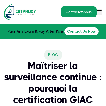
Contactez-nous
Pass Any Exam & Pay After Pass.
Contact Us Now
BLOG
Maîtriser la
surveillance continue :
pourquoi la
certification GIAC