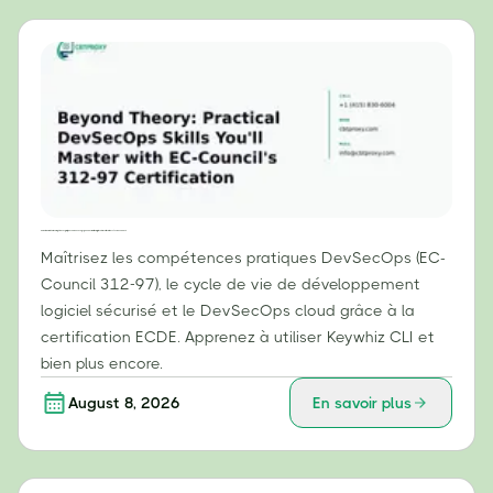
Au-delà de la théorie : compétences pratiques en DevSecOps que vous maîtriserez grâce à la certification 312-97 d’EC-Council
Maîtrisez les compétences pratiques DevSecOps (EC-
Council 312-97), le cycle de vie de développement
logiciel sécurisé et le DevSecOps cloud grâce à la
certification ECDE. Apprenez à utiliser Keywhiz CLI et
bien plus encore.
August 8, 2026
En savoir plus