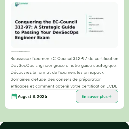
Réussir l'examen EC-Council 312-97 : Guide stratégique pour réussir votre examen d'ingénieur DevSecOps
Réussissez l'examen EC-Council 312-97 de certification
DevSecOps Engineer grâce à notre guide stratégique.
Découvrez le format de l'examen, les principaux
domaines d'étude, des conseils de préparation
efficaces et comment obtenir votre certification ECDE.
August 8, 2026
En savoir plus