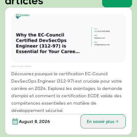
articles
Pourquoi la certification EC-Council DevSecOps Engineer (312-97) est essentielle pour votre carrière en 2024
Découvrez pourquoi la certification EC-Council
DevSecOps Engineer (312-97) est cruciale pour votre
carrière en 2024. Explorez les avantages, la demande
d'emploi et comment la certification ECDE valide des
compétences essentielles en matière de
développement sécurisé.
August 8, 2026
En savoir plus