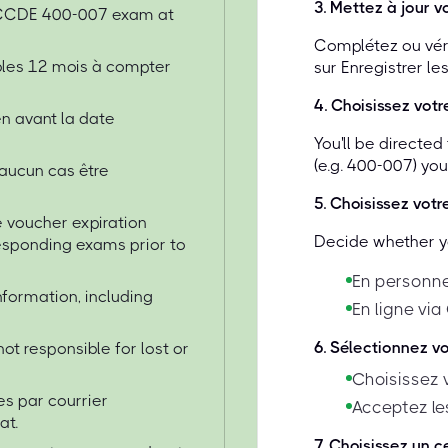
3
.
Mettez à jour vo
o CCDE 400-007 exam at
Complétez ou vérif
ables 12 mois à compter
sur Enregistrer les
4
.
Choisissez vot
n avant la date
You'll be directe
(e.g. 400-007) yo
 aucun cas être
5
.
Choisissez votr
 voucher expiration
Decide whether yo
responding exams prior to
En personne
nformation, including
En ligne via
6
.
Sélectionnez v
ot responsible for lost or
Choisissez 
s par courrier
Acceptez les
at.
7
.
Choisissez un c