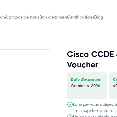
son
À propos de nous
Bon d'examen
Certifications
Blog
Cisco CCDE
Voucher
Date d'expiration
C
October 4, 2026
4
Lorsque vous utilisez 
frais supplémentaires
Un bon est valable po