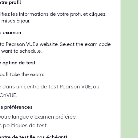
tre profil
iez les informations de votre profil et cliquez
 mises à jour.
re examen
d to Pearson VUE's website. Select the exam code
u want to schedule.
e option de test
u'll take the exam:
 dans un centre de test Pearson VUE, ou
 OnVUE.
os préférences
votre langue d'examen préférée.
 politiques de test.
entre de test (le cas échéant)