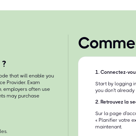
Commen
 ?
1
.
Connectez-vou
de that will enable you
ice Provider. Exam
Start by logging 
e, employers often use
you don't already
ents may purchase
2
.
Retrouvez la se
Sur la page d'acc
« Planifier votre 
maintenant.
les.