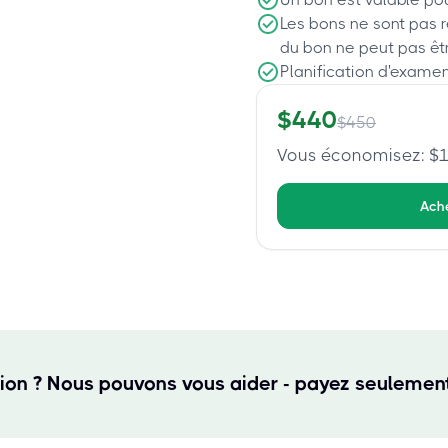
Les bons ne sont pas 
du bon ne peut pas êt
Planification d'examen
$
440
$
450
Vous économisez
: $
Ach
tion ? Nous pouvons vous aider - payez seulement