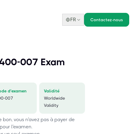
FR
Contactez-nous
 400-007 Exam
ode d'examen
Validité
00-007
Worldwide
Validity
le bon, vous n'avez pas à payer de
 pour l'examen.
ur un seul examen.