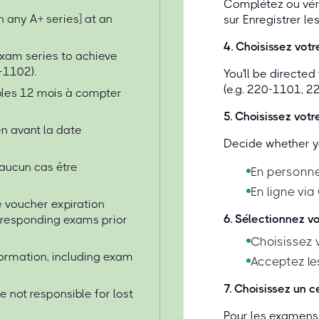
Complétez ou vérif
 any A+ series] at an
sur Enregistrer les
4
.
Choisissez vot
xam series to achieve
-1102).
You'll be directe
(e.g. 220-1101, 2
ables 12 mois à compter
5
.
Choisissez votr
n avant la date
Decide whether yo
 aucun cas être
En personne
En ligne via
 voucher expiration
6
.
Sélectionnez v
orresponding exams prior
Choisissez 
formation, including exam
Acceptez les
7
.
Choisissez un c
 not responsible for lost
Pour les examens 