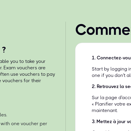
Commen
 ?
1
.
Connectez-vou
able you to take your
r. Exam vouchers are
Start by logging 
 often use vouchers to pay
one if you don't a
 vouchers for their
2
.
Retrouvez la se
Sur la page d'acc
« Planifier votre 
maintenant.
les.
3
.
Mettez à jour vo
 with one voucher per