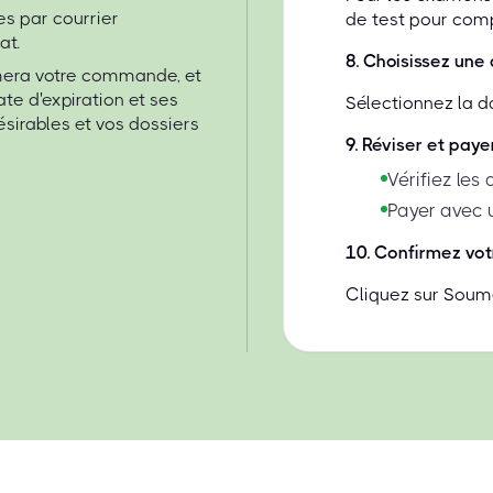
s par courrier
de test pour compa
at.
8
.
Choisissez une 
rmera votre commande, et
te d'expiration et ses
Sélectionnez la d
ésirables et vos dossiers
9
.
Réviser et paye
Vérifiez les
Payer avec 
10
.
Confirmez vot
Cliquez sur Soume