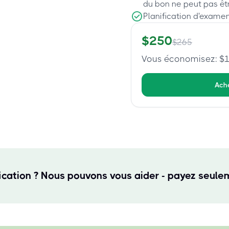
du bon ne peut pas êt
Planification d'examen
$
250
$
265
Vous économisez
: $
Ach
fication ? Nous pouvons vous aider - payez seulem