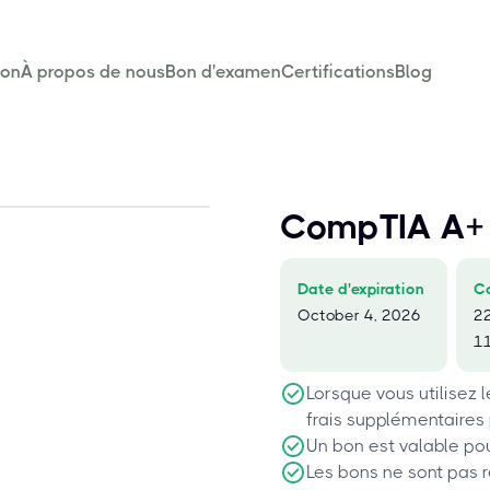
son
À propos de nous
Bon d'examen
Certifications
Blog
CompTIA A+
Date d'expiration
C
October 4, 2026
2
1
Lorsque vous utilisez 
frais supplémentaires
Un bon est valable po
Les bons ne sont pas 