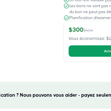
Les bons ne sont pas 
du bon ne peut pas êt
Planification d'examen
$
300
$
404
Vous économisez
: $
Ach
fication ? Nous pouvons vous aider - payez seulem