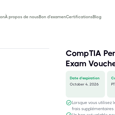
son
À propos de nous
Bon d'examen
Certifications
Blog
CompTIA Pen
Exam Vouch
Date d'expiration
C
October 4, 2026
P
Lorsque vous utilisez 
frais supplémentaires
Un bon est valable po