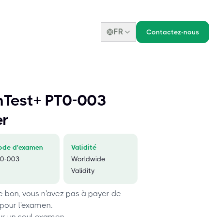
FR
Contactez-nous
Test+ PT0-003
er
ode d'examen
Validité
T0-003
Worldwide
Validity
le bon, vous n'avez pas à payer de
 pour l'examen.
ur un seul examen.