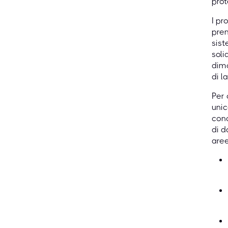
prot
I pr
pren
sist
soli
dimo
di l
Per 
unic
cono
di d
aree