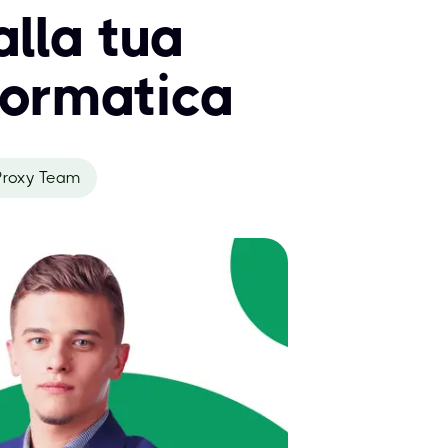
lla tua
nformatica
roxy Team