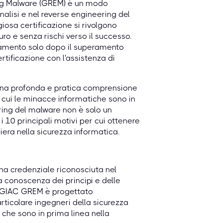
ing Malware (GREM) è un modo
alisi e nel reverse engineering del
iosa certificazione si rivolgono
ro e senza rischi verso il successo.
gamento solo dopo il superamento
ertificazione con l'assistenza di
una profonda e pratica comprensione
n cui le minacce informatiche sono in
ering del malware non è solo un
10 principali motivi per cui ottenere
era nella sicurezza informatica.
na credenziale riconosciuta nel
a conoscenza dei principi e delle
ne GIAC GREM è progettato
articolare ingegneri della sicurezza
i, che sono in prima linea nella