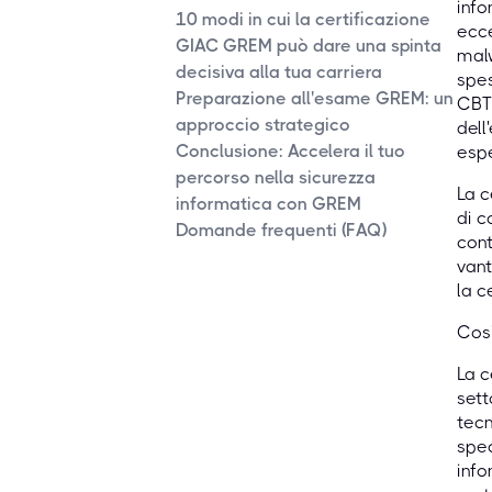
info
10 modi in cui la certificazione
ecce
GIAC GREM può dare una spinta
malw
decisiva alla tua carriera
spe
Preparazione all'esame GREM: un
CBTP
approccio strategico
dell
Conclusione: Accelera il tuo
espe
percorso nella sicurezza
La 
informatica con GREM
di c
Domande frequenti (FAQ)
cont
vant
la c
Cos'
La c
sett
tecn
spec
info