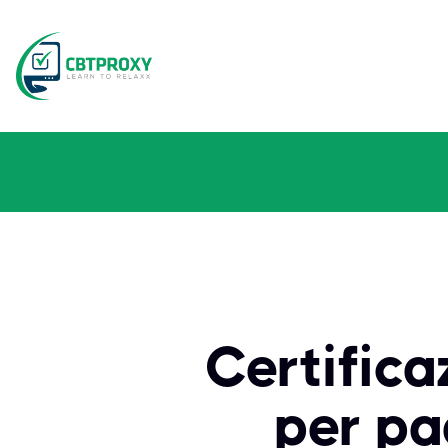
Certific
per pa