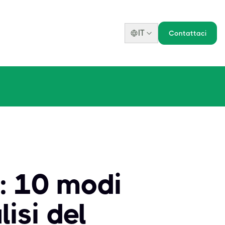
IT
Contattaci
: 10 modi
isi del