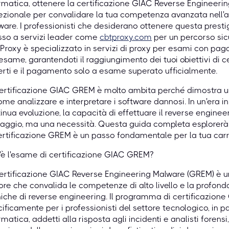
rmatica, ottenere la certificazione GIAC Reverse Engineer
zionale per convalidare la tua competenza avanzata nell'an
are. I professionisti che desiderano ottenere questa prestig
sso a servizi leader come
cbtproxy.com
per un percorso sicu
roxy è specializzato in servizi di proxy per esami con pa
'esame, garantendoti il raggiungimento dei tuoi obiettivi di c
rti e il pagamento solo a esame superato ufficialmente.
certificazione GIAC GREM è molto ambita perché dimostra 
ome analizzare e interpretare i software dannosi. In un'era i
inua evoluzione, la capacità di effettuare il reverse engine
aggio, ma una necessità. Questa guida completa esplorerà i 
ertificazione GREM è un passo fondamentale per la tua carri
è l'esame di certificazione GIAC GREM?
ertificazione GIAC Reverse Engineering Malware (GREM) è u
ore che convalida le competenze di alto livello e la profond
iche di reverse engineering. Il programma di certificazio
ificamente per i professionisti del settore tecnologico, in p
rmatica, addetti alla risposta agli incidenti e analisti forens