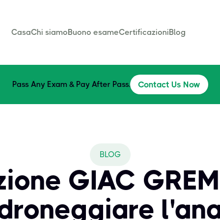
Casa
Chi siamo
Buono esame
Certificazioni
Blog
Pass Any Exam & Pay After Pass.
Contact Us Now
BLOG
azione GIAC GREM
droneggiare l'anal