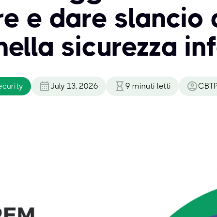
e e dare slancio a
nella sicurezza i
curity
July 13, 2026
9
minuti letti
CBTP