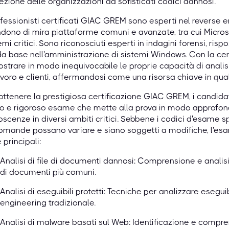
ezione delle organizzazioni da sofisticati codici dannosi.
ofessionisti certificati GIAC GREM sono esperti nel reverse
dono di mira piattaforme comuni e avanzate, tra cui Micros
emi critici. Sono riconosciuti esperti in indagini forensi, ris
da base nell'amministrazione di sistemi Windows. Con la cer
strare in modo inequivocabile le proprie capacità di analis
avoro e clienti, affermandosi come una risorsa chiave in qua
ottenere la prestigiosa certificazione GIAC GREM, i candid
o e rigoroso esame che mette alla prova in modo approfon
scenze in diversi ambiti critici. Sebbene i codici d'esame spec
omande possano variare e siano soggetti a modifiche, l'e
 principali:
Analisi di file di documenti dannosi: Comprensione e analis
di documenti più comuni.
Analisi di eseguibili protetti: Tecniche per analizzare eseguib
engineering tradizionale.
Analisi di malware basati sul Web: Identificazione e compren