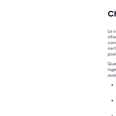
Ch
La c
info
cono
cert
posi
Ques
inge
ava