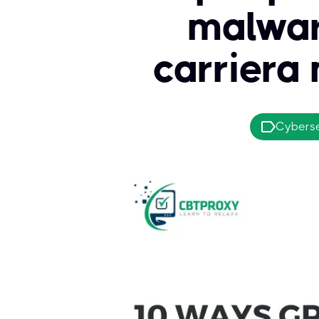
malwar
carriera 
Cyberse