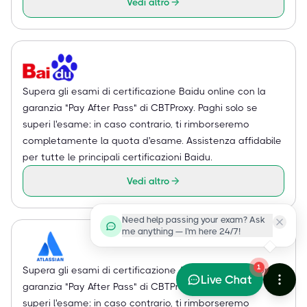
Vedi altro
Supera gli esami di certificazione Baidu online con la
garanzia "Pay After Pass" di CBTProxy. Paghi solo se
superi l'esame: in caso contrario, ti rimborseremo
completamente la quota d'esame. Assistenza affidabile
per tutte le principali certificazioni Baidu.
Vedi altro
Need help passing your exam? Ask
me anything — I'm here 24/7!
1
Supera gli esami di certificazione Atlassian online con la
Live Chat
garanzia "Pay After Pass" di CBTProxy. Paghi solo se
superi l'esame: in caso contrario, ti rimborseremo