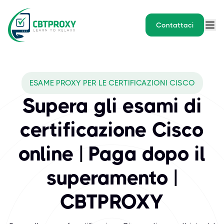
Contattaci
What exams does CBTPROXY 
ESAME PROXY PER LE CERTIFICAZIONI CISCO
L'attrezzatura di rete Cisco è ovunque. I suoi router, switch e per
Supera gli esami di
certificazione Cisco
online | Paga dopo il
superamento |
CBTPROXY