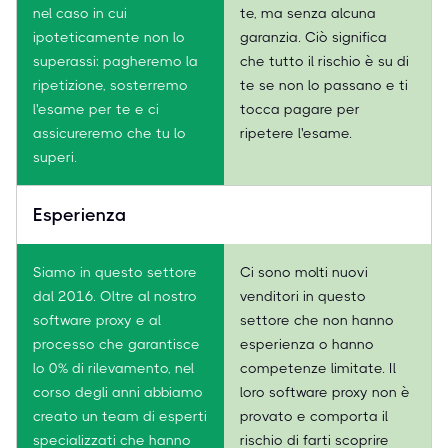
nel caso in cui
te, ma senza alcuna
ipoteticamente non lo
garanzia. Ciò significa
superassi: pagheremo la
che tutto il rischio è su di
ripetizione, sosterremo
te se non lo passano e ti
l'esame per te e ci
tocca pagare per
assicureremo che tu lo
ripetere l'esame.
superi.
Esperienza
Siamo in questo settore
Ci sono molti nuovi
dal 2016. Oltre al nostro
venditori in questo
software proxy e al
settore che non hanno
processo che garantisce
esperienza o hanno
lo 0% di rilevamento, nel
competenze limitate. Il
corso degli anni abbiamo
loro software proxy non è
creato un team di esperti
provato e comporta il
specializzati che hanno
rischio di farti scoprire