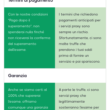
Termini di pagamento
Con le nostre condizioni
I termini che richiedono
"Paga dopo il
pagamenti anticipati per
superamento", non
i servizi proxy sono
spenderai nulla finché
sempre un rischio.
non riceverai la conferma
Sfortunatamente, ci sono
del superamento
molte truffe che
dell'esame.
prendono i tuoi soldi
prima di fornire un
servizio e poi spariscono.
Garanzia
Anche se siamo certi al
A parte le truffe, ci sono
100% che supererai
servizi proxy che
l'esame, offriamo
legittimamente
comunque una garanzia
sosterranno l'esame per