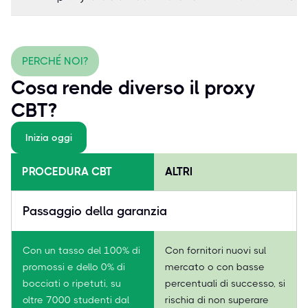
PERCHÉ NOI?
Cosa rende diverso il proxy
CBT?
Inizia oggi
PROCEDURA CBT
ALTRI
Passaggio della garanzia
Con un tasso del 100% di
Con fornitori nuovi sul
promossi e dello 0% di
mercato o con basse
bocciati o ripetuti, su
percentuali di successo, si
oltre 7000 studenti dal
rischia di non superare