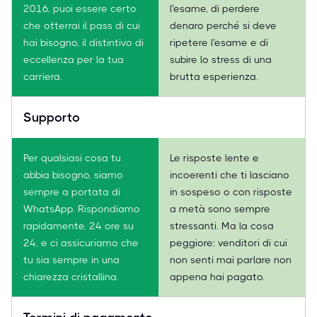
2016, puoi essere certo
l'esame, di perdere
che otterrai il pass di cui
denaro perché si deve
hai bisogno, il distintivo di
ripetere l'esame e di
eccellenza per la tua
subire lo stress di una
carriera.
brutta esperienza.
Supporto
Per qualsiasi cosa tu
Le risposte lente e
abbia bisogno, siamo
incoerenti che ti lasciano
sempre a portata di
in sospeso o con risposte
WhatsApp. Rispondiamo
a metà sono sempre
rapidamente, 24 ore su
stressanti. Ma la cosa
24, e ci assicuriamo che
peggiore: venditori di cui
tu sia sempre in una
non senti mai parlare non
chiarezza cristallina.
appena hai pagato.