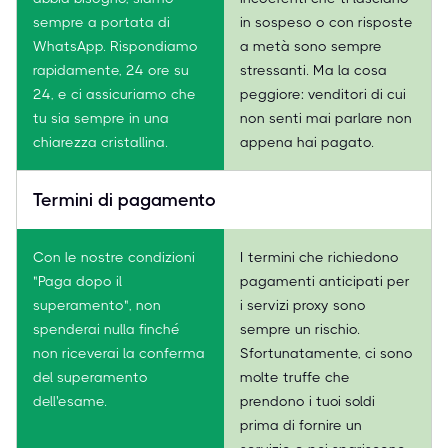
sempre a portata di
in sospeso o con risposte
WhatsApp. Rispondiamo
a metà sono sempre
rapidamente, 24 ore su
stressanti. Ma la cosa
24, e ci assicuriamo che
peggiore: venditori di cui
tu sia sempre in una
non senti mai parlare non
chiarezza cristallina.
appena hai pagato.
Termini di pagamento
Con le nostre condizioni
I termini che richiedono
"Paga dopo il
pagamenti anticipati per
superamento", non
i servizi proxy sono
spenderai nulla finché
sempre un rischio.
non riceverai la conferma
Sfortunatamente, ci sono
del superamento
molte truffe che
dell'esame.
prendono i tuoi soldi
prima di fornire un