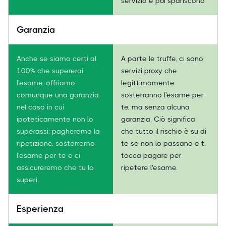
servizio e poi spariscono.
Garanzia
Anche se siamo certi al
A parte le truffe, ci sono
100% che supererai
servizi proxy che
l'esame, offriamo
legittimamente
comunque una garanzia
sosterranno l'esame per
nel caso in cui
te, ma senza alcuna
ipoteticamente non lo
garanzia. Ciò significa
superassi: pagheremo la
che tutto il rischio è su di
ripetizione, sosterremo
te se non lo passano e ti
l'esame per te e ci
tocca pagare per
assicureremo che tu lo
ripetere l'esame.
superi.
Esperienza