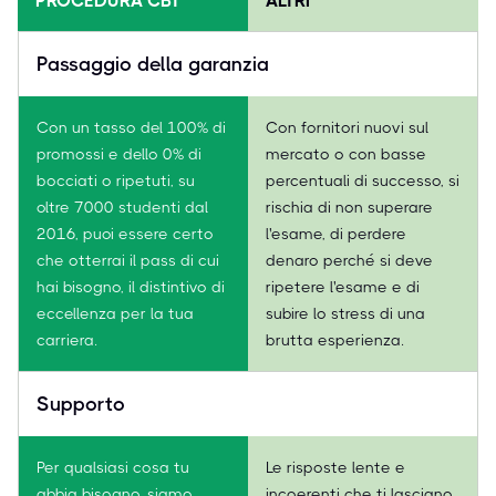
PROCEDURA CBT
ALTRI
Passaggio della garanzia
Con un tasso del 100% di
Con fornitori nuovi sul
promossi e dello 0% di
mercato o con basse
bocciati o ripetuti, su
percentuali di successo, si
oltre 7000 studenti dal
rischia di non superare
2016, puoi essere certo
l'esame, di perdere
che otterrai il pass di cui
denaro perché si deve
hai bisogno, il distintivo di
ripetere l'esame e di
eccellenza per la tua
subire lo stress di una
carriera.
brutta esperienza.
Supporto
Per qualsiasi cosa tu
Le risposte lente e
abbia bisogno, siamo
incoerenti che ti lasciano