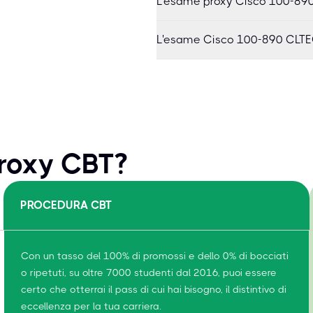
L'esame proxy Cisco 100-890
L'esame Cisco 100-890 CLTEC
proxy CBT?
PROCEDURA CBT
Con un tasso del 100% di promossi e dello 0% di bocciati
o ripetuti, su oltre 7000 studenti dal 2016, puoi essere
certo che otterrai il pass di cui hai bisogno, il distintivo di
eccellenza per la tua carriera.