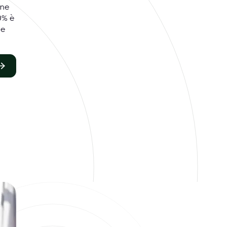
ine
0% è
 e