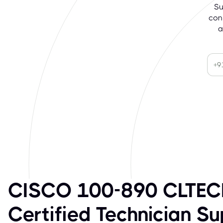
Su
con
a
CISCO 100-890 CLTEC
Certified Technician S