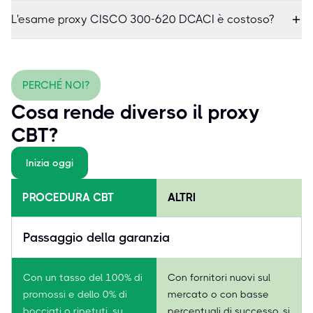
L'esame proxy CISCO 300-620 DCACI è costoso?
PERCHÉ NOI?
Cosa rende diverso il proxy
CBT?
Inizia oggi
PROCEDURA CBT
ALTRI
Passaggio della garanzia
Con un tasso del 100% di
Con fornitori nuovi sul
promossi e dello 0% di
mercato o con basse
bocciati o ripetuti, su
percentuali di successo, si