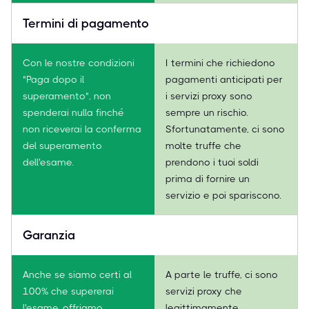
Termini di pagamento
Con le nostre condizioni
I termini che richiedono
"Paga dopo il
pagamenti anticipati per
superamento", non
i servizi proxy sono
spenderai nulla finché
sempre un rischio.
non riceverai la conferma
Sfortunatamente, ci sono
del superamento
molte truffe che
dell'esame.
prendono i tuoi soldi
prima di fornire un
servizio e poi spariscono.
Garanzia
Anche se siamo certi al
A parte le truffe, ci sono
100% che supererai
servizi proxy che
l'esame, offriamo
legittimamente