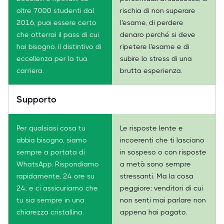
oltre 7000 studenti dal
rischia di non superare
2016, puoi essere certo
l'esame, di perdere
che otterrai il pass di cui
denaro perché si deve
hai bisogno, il distintivo di
ripetere l'esame e di
eccellenza per la tua
subire lo stress di una
carriera.
brutta esperienza.
Supporto
Per qualsiasi cosa tu
Le risposte lente e
abbia bisogno, siamo
incoerenti che ti lasciano
sempre a portata di
in sospeso o con risposte
WhatsApp. Rispondiamo
a metà sono sempre
rapidamente, 24 ore su
stressanti. Ma la cosa
24, e ci assicuriamo che
peggiore: venditori di cui
tu sia sempre in una
non senti mai parlare non
chiarezza cristallina.
appena hai pagato.