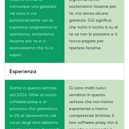
comunque una garanzia
sosterranno l'esame per
nel caso in cui
te, ma senza alcuna
ipoteticamente non lo
garanzia. Ciò significa
superassi: pagheremo la
che tutto il rischio è su di
ripetizione, sosterremo
te se non lo passano e ti
l'esame per te e ci
tocca pagare per
assicureremo che tu lo
ripetere l'esame.
superi.
Esperienza
Siamo in questo settore
Ci sono molti nuovi
dal 2016. Oltre al nostro
venditori in questo
software proxy e al
settore che non hanno
processo che garantisce
esperienza o hanno
lo 0% di rilevamento, nel
competenze limitate. Il
corso degli anni abbiamo
loro software proxy non è