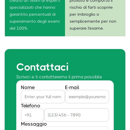
creato un team di esperti
provato e comporta il
specializzati che hanno
rischio di farti scoprire
garantito percentuali di
per imbroglio o
superamento degli esami
semplicemente per non
del 100%.
superare l'esame.
Contattaci
Scrivici e ti contatteremo il prima possibile
Nome
E-mail
Telefono
Messaggio