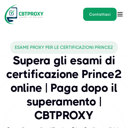
Contattaci
What exams does CBTPROXY 
ESAME PROXY PER LE CERTIFICAZIONI PRINCE2
PRINCE2® practitioner and foundation è una credenziale riconosci
Supera gli esami di
certificazione Prince2
online | Paga dopo il
superamento |
CBTPROXY