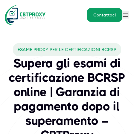
Contattaci
What exams does CBTPROXY 
ESAME PROXY PER LE CERTIFICAZIONI BCRSP
Il Board of Canadian Registered Safety Professionals (BCRSP) è u
Supera gli esami di
certificazione BCRSP
online | Garanzia di
pagamento dopo il
superamento –