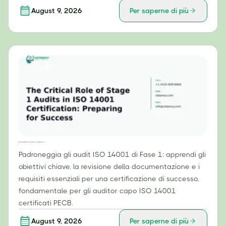
August 9, 2026
Per saperne di più
Il ruolo cruciale degli audit di Fase 1 nella certificazione ISO 14001: prepararsi al successo
Padroneggia gli audit ISO 14001 di Fase 1: apprendi gli
obiettivi chiave, la revisione della documentazione e i
requisiti essenziali per una certificazione di successo,
fondamentale per gli auditor capo ISO 14001
certificati PECB.
August 9, 2026
Per saperne di più