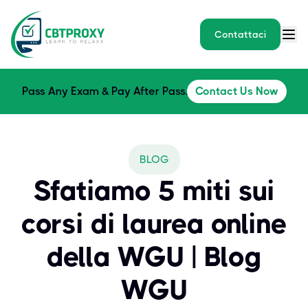
Contattaci
Pass Any Exam & Pay After Pass.
Contact Us Now
BLOG
Sfatiamo 5 miti sui
corsi di laurea online
della WGU | Blog
WGU