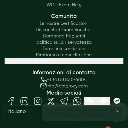
WGU Exam Help
Comunità
Le nostre certificazioni
Discounted Exam Voucher
Domande frequenti
politica sulla riservatezza
Termini e condizioni
Rimborso e cancellazione
Impostazioni Cookie
Informazioni di contatto
+1 (415) 830-6004
info@cbtproxy.com
Media sociali
Need help passing your exam? Ask
Italiano
me anything — I'm here 24/7!