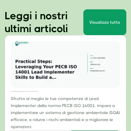
Leggi i nostri
Visualizza tutto
ultimi articoli
Passi pratici: sfruttare le competenze di responsabile dell'implementazione della norma PECB ISO 14001 per costruire un sistema di gestione ambientale efficace.
Sfrutta al meglio le tue competenze di Lead
Implementer della norma PECB ISO 14001. Impara a
implementare un sistema di gestione ambientale (SGA)
efficace, a ridurre i rischi ambientali e a migliorare le
operazioni.