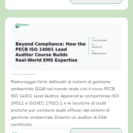
Oltre la conformità: come il corso per Lead Auditor ISO 14001 del PECB sviluppa competenze pratiche in materia di sistemi di gestione ambientale.
Padroneggia l'arte dell'audit di sistemi di gestione
ambientale (SGA) nel mondo reale con il corso PECB
ISO 14001 Lead Auditor. Apprendi le competenze ISO
19011 e ISO/IEC 17021-1 e le tecniche di audit
pratiche per condurre audit efficaci dei sistemi di
gestione ambientale. Diventa un auditor di SGA
certificato.