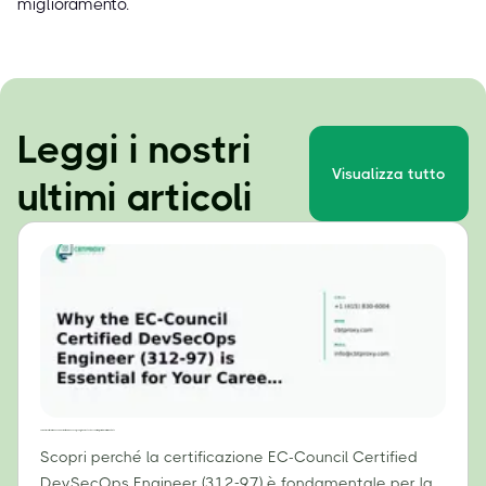
miglioramento.
Leggi i nostri
Visualizza tutto
ultimi articoli
Perché la certificazione EC-Council Certified DevSecOps Engineer (312-97) è essenziale per la tua carriera nel 2024
Scopri perché la certificazione EC-Council Certified
DevSecOps Engineer (312-97) è fondamentale per la