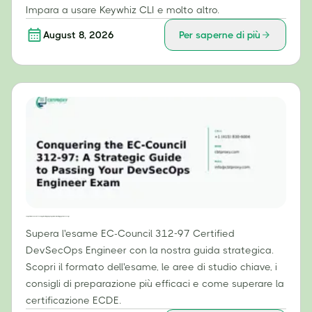
Impara a usare Keywhiz CLI e molto altro.
August 8, 2026
Per saperne di più
Conquistare l'EC-Council 312-97: una guida strategica per superare l'esame di ingegnere DevSecOps
Supera l'esame EC-Council 312-97 Certified
DevSecOps Engineer con la nostra guida strategica.
Scopri il formato dell'esame, le aree di studio chiave, i
consigli di preparazione più efficaci e come superare la
certificazione ECDE.