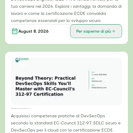
tua carriera nel 2024. Esplora i vantaggi, la domanda di
lavoro e come la certificazione ECDE convalida
competenze essenziali per lo sviluppo sicuro.
August 8, 2026
Per saperne di più
Oltre la teoria: competenze pratiche di DevSecOps che padroneggerai con la certificazione 312-97 di EC-Council.
Acquisisci competenze pratiche di DevSecOps
secondo lo standard EC-Council 312-97, SDLC sicuro e
DevSecOps per il cloud con la certificazione ECDE.