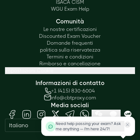
ISACA CISM
WGU Exam Help
Comunità
Le nostre certificazioni
Discounted Exam Voucher
Domande frequenti
politica sulla riservatezza
Termini e condizioni
Rimborso e cancellazione
Impostazioni Cookie
Informazioni di contatto
+1 (415) 830-6004
info@cbtproxy.com
Media sociali
Need help passing your exam? Ask
Italiano
me anything — I'm here 24/7!