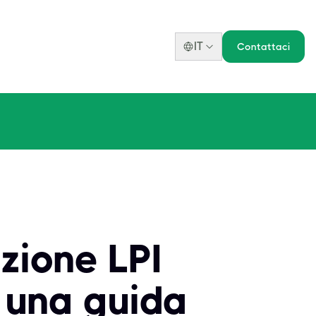
IT
Contattaci
zione LPI
: una guida