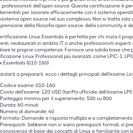
i professionisti dell'open source. Questa certificazione è 
amentali per lavorare efficacemente con il sistema opera
osistema open source nel suo complesso. Non si tratta solo 
rensione della filosofia open source, della community e dell
ertificazione Linux Essentials è perfetta per chi inizia il pro
enti, neolaureati in ambito IT o anche professionisti esperti 
iare le proprie competenze. Fornisce una solida base che p
ificazione Linux Professional più avanzati, come LPIC-1, LPI
x Essentials (010-160)
aiutarti a prepararti, ecco i dettagli principali dell'esame Li
Codice esame: 010-160
Costo dell'esame: 120 USD (tariffa ufficiale dell'esame LPI)
Punteggio minimo per il superamento: 500 su 800
Durata: 60 minuti
Numero di domande: 40
Formato: Domande a risposta multipla e a completamento
Prerequisiti: Sebbene non vi siano prerequisiti formali, si 
conoscenza di base dei concetti di Linux e familiarità con 