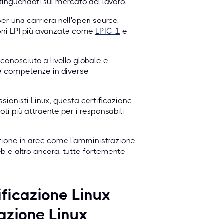
stinguendoti sul mercato del lavoro.
er una carriera nell'open source,
oni LPI più avanzate come
LPIC-1
e
iconosciuto a livello globale e
tue competenze in diverse
ionisti Linux, questa certificazione
ti più attraente per i responsabili
azione in aree come l'amministrazione
eb e altro ancora, tutte fortemente
ificazione Linux
cazione Linux