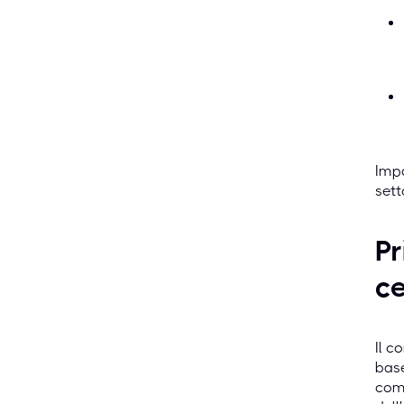
Impa
sett
Pr
ce
Il c
base
comp