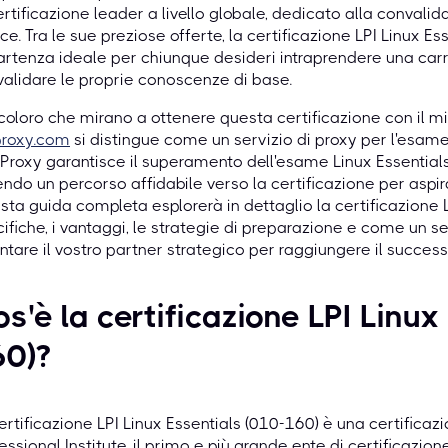
ertificazione leader a livello globale, dedicato alla conval
ce. Tra le sue preziose offerte, la certificazione LPI Linux E
artenza ideale per chiunque desideri intraprendere una carr
alidare le proprie conoscenze di base.
coloro che mirano a ottenere questa certificazione con il m
proxy.com
si distingue come un servizio di proxy per l'esam
roxy garantisce il superamento dell'esame Linux Essentials 
endo un percorso affidabile verso la certificazione per aspiran
ta guida completa esplorerà in dettaglio la certificazione LP
ifiche, i vantaggi, le strategie di preparazione e come un
ntare il vostro partner strategico per raggiungere il success
s'è la certificazione LPI Linux
60)?
ertificazione LPI Linux Essentials (010-160) è una certificazi
essional Institute, il primo e più grande ente di certificazi