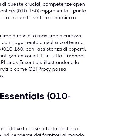
ida di queste cruciali competenze open
ssentials (010-160) rappresenta il punto
iera in questo settore dinamico o
inimo stress e la massima sicurezza,
e con pagamento a risultato ottenuto.
(010-160) con l'assistenza di esperti,
ti professionisti IT in tutto il mondo.
I Linux Essentials, illustrandone le
 servizio come CBTProxy possa
o.
 Essentials (010-
one di livello base offerta dal Linux
one indipendente dai fornitori al mondo