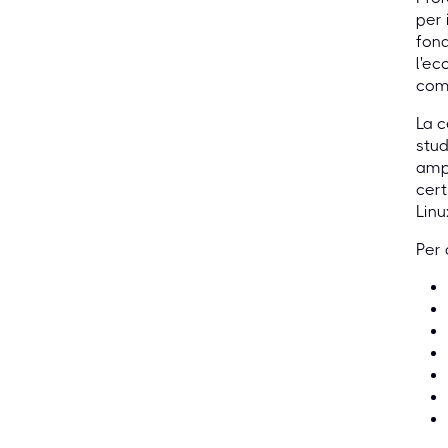
per 
fond
l'ec
comp
La c
stud
ampl
cert
Linu
Per 