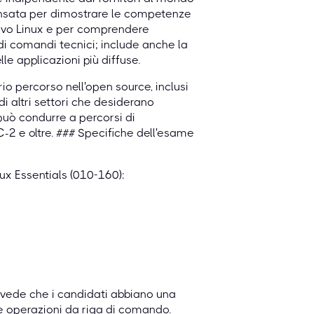
pensata per dimostrare le competenze
tivo Linux e per comprendere
di comandi tecnici; include anche la
e applicazioni più diffuse.
prio percorso nell'open source, inclusi
di altri settori che desiderano
uò condurre a percorsi di
C-2 e oltre. ### Specifiche dell'esame
nux Essentials (010-160):
prevede che i candidati abbiano una
le operazioni da riga di comando.