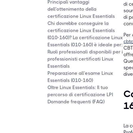
Principali vantaggi
di c
dell'ottenimento della
sour
certificazione Linux Essentials
di p
Chi dovrebbe conseguire la
conv
certificazione Linux Essentials
Per 
(010-160)? La certificazione Linux
cbt
Essentials (010-160) è ideale per:
CBTP
Ruoli professionali disponibili per i
offr
professionisti certificati Linux
Ques
Essentials
spec
Preparazione all'esame Linux
dive
Essentials (010-160)
Oltre Linux Essentials: Il tuo
Co
percorso di certificazione LPI
Domande frequenti (FAQ)
1
La c
Prof