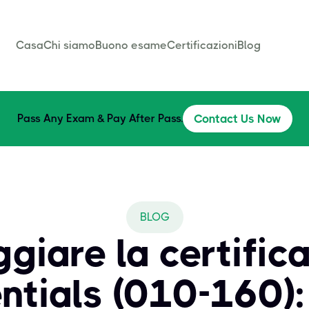
Casa
Chi siamo
Buono esame
Certificazioni
Blog
Pass Any Exam & Pay After Pass.
Contact Us Now
BLOG
giare la certifica
ntials (010-160)