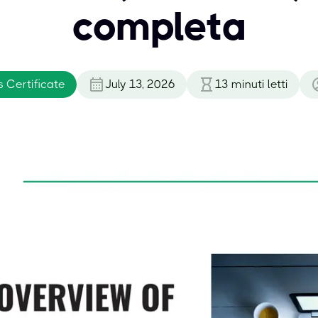
completa
s Certificate
July 13, 2026
13
minuti letti