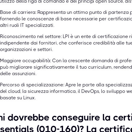
'utilizzo della riga di comando e dei principi open source, di
Base di carriera: Rappresenta un ottimo punto di partenza p
fornendo le conoscenze di base necessarie per certificazi
altri ruoli IT specializzati.
Riconoscimento nel settore: LPI è un ente di certificazione r
indipendente dai fornitori, che conferisce credibilità alle 
organizzazioni e settori.
Maggiore occupabilità: Con la crescente domanda di profess
può migliorare significativamente il tuo curriculum, rendendo
delle assunzioni.
Percorso di specializzazione: Apre le porte alla specializz
del cloud, la sicurezza informatica, il DevOps, lo sviluppo w
basate su Linux.
i dovrebbe conseguire la cert
sentials (010-160)? La certifi