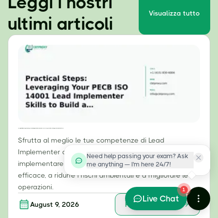
Leggi i nostri
Visualizza tutto
ultimi articoli
Passi pratici: sfruttare le competenze di responsabile dell'implementazione della norma PECB ISO 14001 per costruire un sistema di gestione ambientale efficace.
Sfrutta al meglio le tue competenze di Lead
Implementer della norma PECB ISO 14001. Impara a
Need help passing your exam? Ask
implementare un sistema di gestione ambientale (SGA)
me anything — I'm here 24/7!
efficace, a ridurre i rischi ambientali e a migliorare le
operazioni.
1
Live Chat
August 9, 2026
Per saperne di più