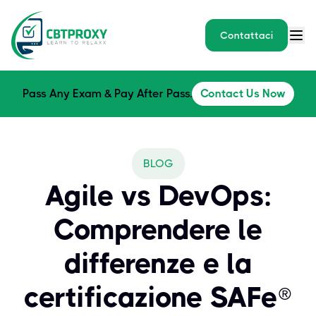
Contattaci
Pass Any Exam & Pay After Pass.
Contact Us Now
BLOG
Agile vs DevOps:
Comprendere le
differenze e la
certificazione SAFe®