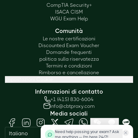
CompTIA Security+
ISACA CISM
WGU Exam Help
Comunità
Le nostre certificazioni
Discounted Exam Voucher
Domande frequenti
politica sulla riservatezza
Termini e condizioni
Rimborso e cancellazione
Impostazioni Cookie
Informazioni di contatto
+1 (415) 830-6004
info@cbtproxy.com
Media sociali
Need help passing your exam? Ask
Italiano
me anything — I'm here 24/7!