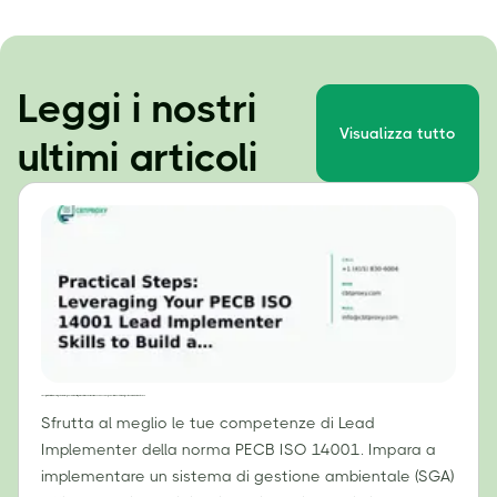
Leggi i nostri
Visualizza tutto
ultimi articoli
Passi pratici: sfruttare le competenze di responsabile dell'implementazione della norma PECB ISO 14001 per costruire un sistema di gestione ambientale efficace.
Sfrutta al meglio le tue competenze di Lead
Implementer della norma PECB ISO 14001. Impara a
implementare un sistema di gestione ambientale (SGA)