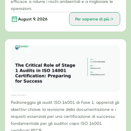
efficace, a ridurre i rischi ambientali e a migliorare le
operazioni.
August 9, 2026
Per saperne di più
Il ruolo cruciale degli audit di Fase 1 nella certificazione ISO 14001: prepararsi al successo
Padroneggia gli audit ISO 14001 di Fase 1: apprendi gli
obiettivi chiave, la revisione della documentazione e i
requisiti essenziali per una certificazione di successo,
fondamentale per gli auditor capo ISO 14001
certificati PECB.