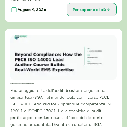
August 9, 2026
Per saperne di più
Oltre la conformità: come il corso per Lead Auditor ISO 14001 del PECB sviluppa competenze pratiche in materia di sistemi di gestione ambientale.
Padroneggia l'arte dell'audit di sistemi di gestione
ambientale (SGA) nel mondo reale con il corso PECB
ISO 14001 Lead Auditor. Apprendi le competenze ISO
19011 e ISO/IEC 17021-1 e le tecniche di audit
pratiche per condurre audit efficaci dei sistemi di
gestione ambientale. Diventa un auditor di SGA