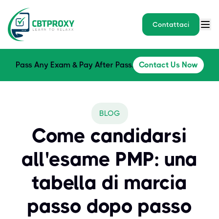
Contattaci
Pass Any Exam & Pay After Pass.
Contact Us Now
BLOG
Come candidarsi
all'esame PMP: una
tabella di marcia
passo dopo passo