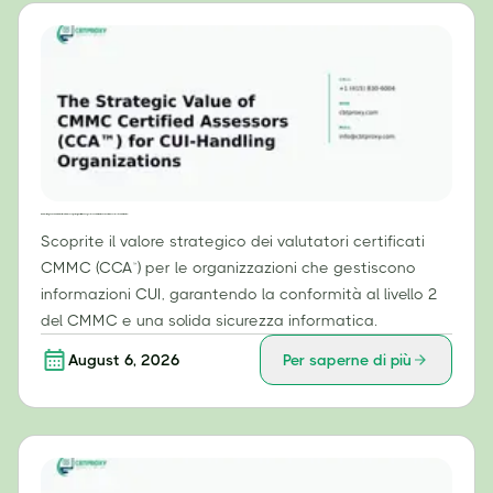
Il valore strategico dei valutatori certificati CMMC (CCA™) per le organizzazioni che gestiscono informazioni CUI (Controlled Unclassified Information).
Scoprite il valore strategico dei valutatori certificati
CMMC (CCA™) per le organizzazioni che gestiscono
informazioni CUI, garantendo la conformità al livello 2
del CMMC e una solida sicurezza informatica.
August 6, 2026
Per saperne di più