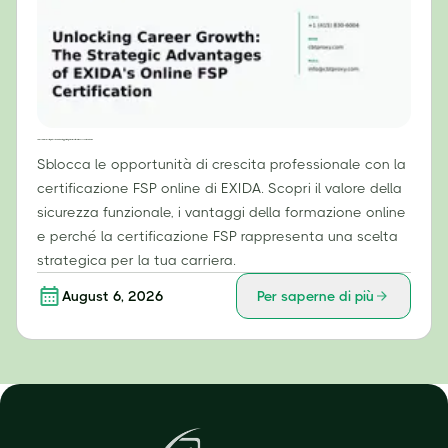
Sbloccare la crescita professionale: i vantaggi strategici della certificazione FSP online di EXIDA
Sblocca le opportunità di crescita professionale con la
certificazione FSP online di EXIDA. Scopri il valore della
sicurezza funzionale, i vantaggi della formazione online
e perché la certificazione FSP rappresenta una scelta
strategica per la tua carriera.
August 6, 2026
Per saperne di più