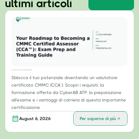
ultimi articoli
Il tuo percorso per diventare un valutatore certificato CMMC (CCA™): guida alla preparazione all'esame e alla formazione.
Sblocca il tuo potenziale diventando un valutatore
certificato CMMC (CCA™). Scopri i requisiti, la
formazione offerta da CyberAB ATP, la preparazione
all'esame e i vantaggi di carriera di questa importante
certificazione.
August 6, 2026
Per saperne di più