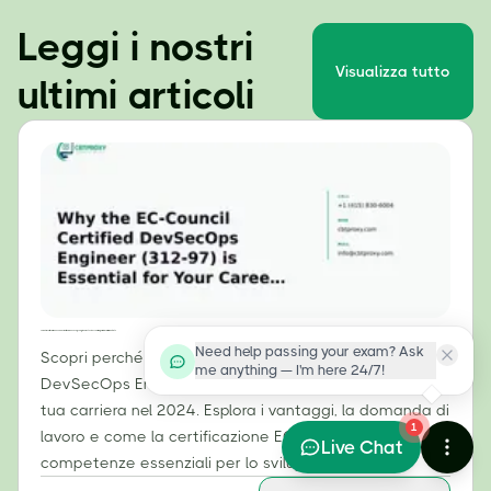
Leggi i nostri
Visualizza tutto
ultimi articoli
Perché la certificazione EC-Council Certified DevSecOps Engineer (312-97) è essenziale per la tua carriera nel 2024
Need help passing your exam? Ask
Scopri perché la certificazione EC-Council Certified
me anything — I'm here 24/7!
DevSecOps Engineer (312-97) è fondamentale per la
tua carriera nel 2024. Esplora i vantaggi, la domanda di
1
lavoro e come la certificazione ECDE convalida
Live Chat
competenze essenziali per lo sviluppo sicuro.