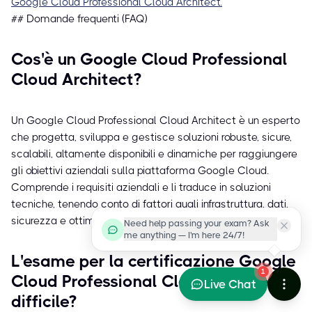
Google Cloud Professional Cloud Architect.
## Domande frequenti (FAQ)
Cos'è un Google Cloud Professional
Cloud Architect?
Un Google Cloud Professional Cloud Architect è un esperto
che progetta, sviluppa e gestisce soluzioni robuste, sicure,
scalabili, altamente disponibili e dinamiche per raggiungere
gli obiettivi aziendali sulla piattaforma Google Cloud.
Comprende i requisiti aziendali e li traduce in soluzioni
tecniche, tenendo conto di fattori quali infrastruttura, dati,
sicurezza e ottimizzazione dei costi.
Need help passing your exam? Ask
me anything — I'm here 24/7!
L'esame per la certificazione Google
1
Cloud Professional Cloud Architect è
Live Chat
difficile?